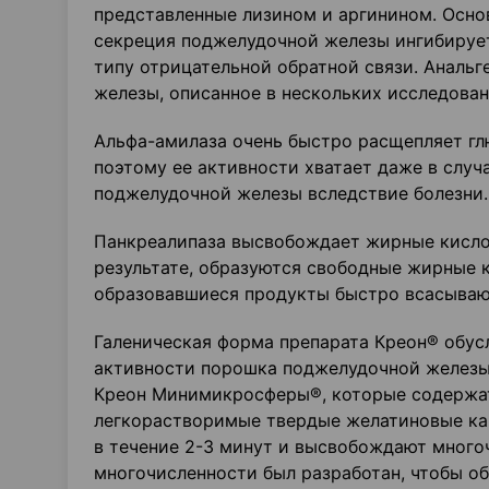
представленные лизином и аргинином. Основ
секреция поджелудочной железы ингибирует
типу отрицательной обратной связи. Аналь
железы, описанное в нескольких исследован
Альфа-амилаза очень быстро расщепляет г
поэтому ее активности хватает даже в случ
поджелудочной железы вследствие болезни.
Панкреалипаза высвобождает жирные кислот
результате, образуются свободные жирные
образовавшиеся продукты быстро всасывают
Галеническая форма препарата Креон® обу
активности порошка поджелудочной железы
Креон Минимикросферы®, которые содержат
легкорастворимые твердые желатиновые кап
в течение 2-3 минут и высвобождают мног
многочисленности был разработан, чтобы о