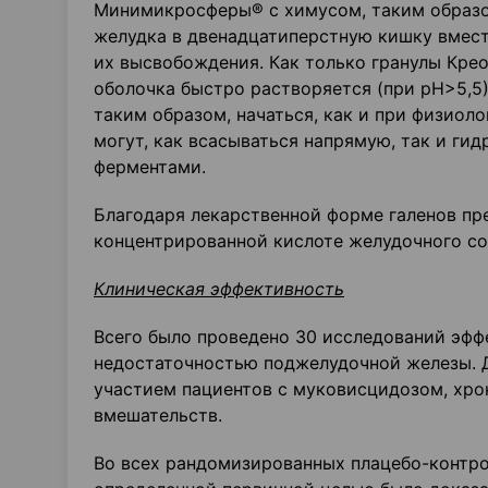
Минимикросферы® с химусом, таким образо
желудка в двенадцатиперстную кишку вмест
их высвобождения. Как только гранулы Кре
оболочка быстро растворяется (при рН>5,5
таким образом, начаться, как и при физио
могут, как всасываться напрямую, так и г
ферментами.
Благодаря лекарственной форме галенов пр
концентрированной кислоте желудочного с
Клиническая эффективность
Всего было проведено 30 исследований эфф
недостаточностью поджелудочной железы. Д
участием пациентов с муковисцидозом, хро
вмешательств.
Во всех рандомизированных плацебо-контр