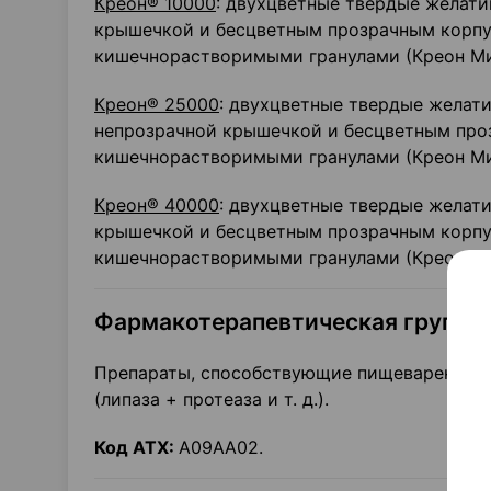
Креон® 10000
: двухцветные твердые желати
крышечкой и бесцветным прозрачным корпу
кишечнорастворимыми гранулами (Креон М
Креон® 25000
: двухцветные твердые желат
непрозрачной крышечкой и бесцветным про
кишечнорастворимыми гранулами (Креон М
Креон® 40000
: двухцветные твердые желат
крышечкой и бесцветным прозрачным корпу
кишечнорастворимыми гранулами (Креон М
Фармакотерапевтическая группа
Препараты, способствующие пищеварению, 
(липаза + протеаза и т. д.).
Код ATX:
А09АА02.