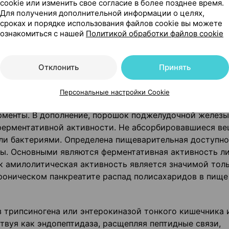
cookie или изменить свое согласие в более позднее время.
Для получения дополнительной информации о целях,
сроках и порядке использования файлов cookie вы можете
ознакомиться с нашей
Политикой обработки файлов cookie
хождения (произведен из ткани поджелудочной желез
Отклонить
Принять
®, покрытых кишечнорастворимой оболочкой (стойкой
Персональные настройки Cookie
ерменты поджелудочной железы, такие как липаза, ал
ерменты. В дополнение, порошок поджелудочной железы
ферментативной активности. Не абсорбировавшиеся в
и бактериями. Определена пищеварительная доступно
ы. Основными являются ферментативная активность ли
ак амилолитическая активность является значимой тол
хроническом панкреатите распад полисахаридов в пище
з трипсиногена или энтерокиназой тонкого кишечника 
вуя как эндопептидаза, расщепляя пептидные связи,