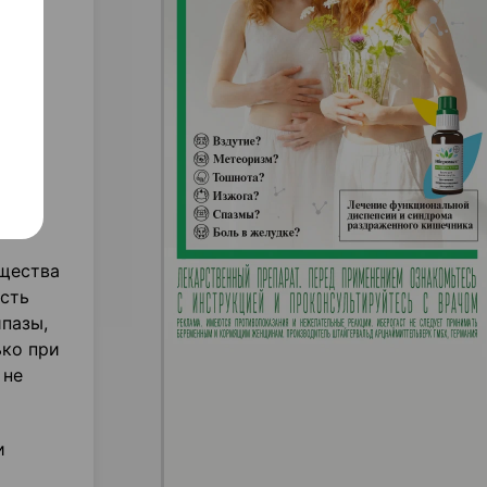
ы
 к
ьфа-
ещества
сть
пазы,
ько при
 не
и