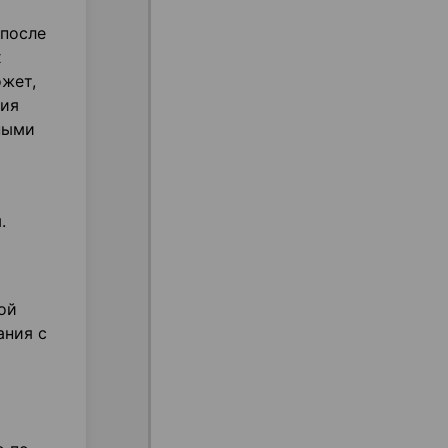
 после
х
жет,
ния
ными
.
ой
ания с