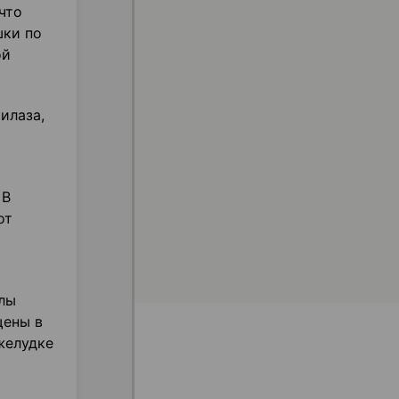
что
шки по
ой
илаза,
 В
от
лы
щены в
желудке