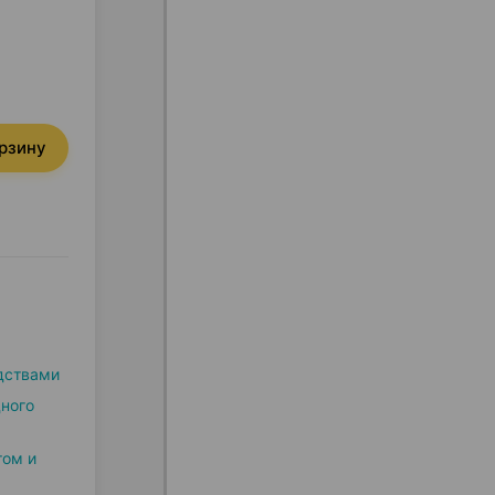
орзину
дствами
дного
том и