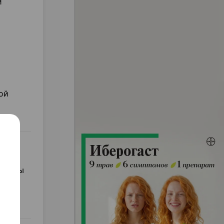
й
ой
параты