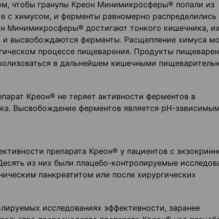
м, чтобы гранулы Креон Минимикросферы® попали из
е с химусом, и ферменты равномерно распределились
он Минимикросферы® достигают тонкого кишечника, и
) и высвобождаются ферменты. Расщепление химуса мо
логическом процессе пищеварения. Продукты пищеваре
идролизоваться в дальнейшем кишечными пищеваритель
епарат Креон® не теряет активности ферментов в
ока. Высвобождение ферментов является рН-зависимым
ективности препарата Креон® у пациентов с экзокринн
есять из них были плацебо-контролируемые исследов
ническим панкреатитом или после хирургических
олируемых исследованиях эффективности, заранее