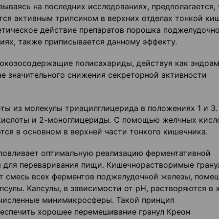
ываясь на последних исследованиях, предполагается, 
ся активным трипсином в верхних отделах тонкой ки
гетическое действие препаратов порошка поджелудочн
иях, также приписывается данному эффекту.
люкозосодержащие полисахариды, действуя как эндоам
ае значительного снижения секреторной активности
ы из молекулы триацилглицерида в положениях 1 и 3.
 кислоты и 2-моноглицериды. С помощью желчных кисл
ся в основном в верхней части тонкого кишечника.
словливает оптимальную реализацию ферментативной
 для переваривания пищи. Кишечнорастворимые грану
 смесь всех ферментов поджелудочной железы, поме
сулы. Капсулы, в зависимости от pH, растворяются в 
очисленные минимикросферы. Такой принцип
беспечить хорошее перемешивание гранул Креон