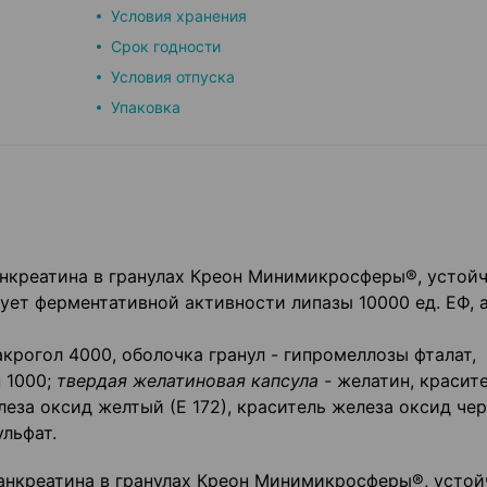
Условия хранения
Срок годности
Условия отпуска
Упаковка
 панкреатина в гранулах Креон Минимикросферы®, устой
ует ферментативной активности липазы 10000 ед. ЕФ,
акрогол 4000, оболочка гранул - гипромеллозы фталат,
 1000;
твердая желатиновая капсула -
желатин, красит
леза оксид желтый (Е 172), краситель железа оксид че
ульфат.
 панкреатина в гранулах Креон Минимикросферы®, усто