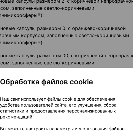
новые капсулы размером 2, с коричневой непрозрачно
сом, заполненные светло-коричневыми
инимикросферы®);
иновые капсулы размером 0, с оранжево-коричневой
зрачным корпусом, заполненные светло-коричневыми
инимикросферы®);
иновые капсулы размером 00, с коричневой непрозрачн
сом, заполненные светло-коричневыми
инимикросферы®).
Обработка файлов cookie
Наш сайт использует файлы cookie для обеспечения
включая ферментные препараты. Полиферментные пре
удобства пользователей сайта, его улучшения, сбора
статистики и предоставления персонализированных
рекомендаций.
Вы можете настроить параметры использования файлов