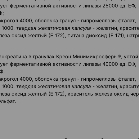
ует ферментативной активности липазы 25000 ед. ЕФ,
Ф;
акрогол 4000, оболочка гранул - гипромеллозы фталат,
 1000,
твердая желатиновая капсула
- желатин, красит
еза оксид желтый (Е 172), титана диоксид (Е 171), натр
 панкреатина в гранулах Креон Минимикросферы®, усто
ует ферментативной активности липазы 40000 ед. ЕФ,
Ф;
акрогол 4000, оболочка гранул - гипромеллозы фталат,
 1000,
твердая желатиновая капсула
- желатин, красит
леза оксид желтый (Е 172), краситель железа оксид че
ульфат.