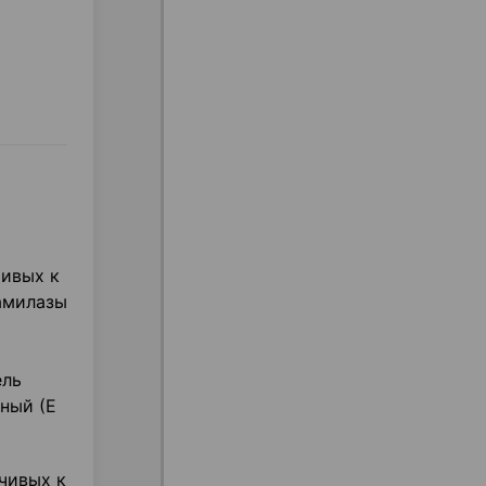
чивых к
 амилазы
ель
рный (Е
йчивых к