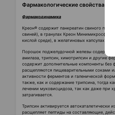
Фармакологические свойства
Фармакодинамика
Креон® содержит панкреатин свиного проис
свиней), в гранулах Креон Минимикросферы
кислой среде), в желатиновых капсулах.
Порошок поджелудочной железы содержит ф
амилаза, трипсин, химотрипсин и другие ф
содержит дополнительные компоненты без 
расщепляются пищеварительными соками ил
активности ферментов и галенической форм
также, как и содержание трипсина, тогда к
лечении муковисцидоза, так как даже при 
затрагивается.
Трипсин активируется автокаталетически и
расщепляет пептиды на составляющие, дейст