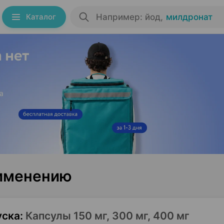
Каталог
Например: йод
,
милдронат
рименению
уска
:
Капсулы 150 мг, 300 мг, 400 мг