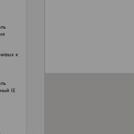
ель
ия
йчивых к
ель
рный (Е