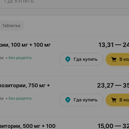
ГДЕ КУПИТЬ
Таблетки
13,31 — 24
рии
,
100 мг + 100 мг
ва
•
без рецепта
Где купить
В к
23,27 — 35
позитории
,
750 мг +
ва
•
без рецепта
Где купить
В к
15,00 — 32
зитории
,
500 мг + 100