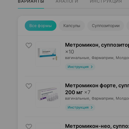
ВАРИАНТЫ
АНАЛОГИ
ИНСТРУКЦИЯ
Все формы
Капсулы
Суппозитории
Метромикон, суппозито
×
10
вагинальные,
Фармаприм
, Молдо
Инструкция
Метромикон форте, суп
200 мг
×
7
вагинальные,
Фармаприм
, Молдо
Инструкция
Метромикон-нео, суппо