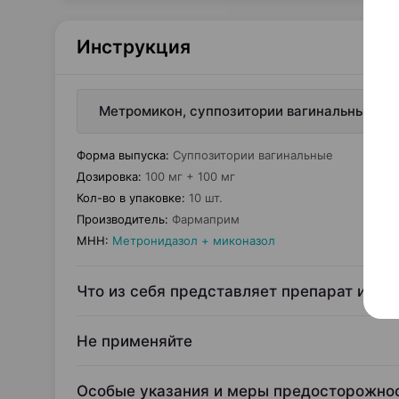
Инструкция
Метромикон, суппозитории вагинальные, 10
Форма выпуска
:
Суппозитории вагинальные
Дозировка
:
100 мг + 100 мг
Кол-во в упаковке
:
10 шт.
Производитель
:
Фармаприм
МНН
:
Метронидазол + миконазол
Что из себя представляет препарат и для
Не применяйте
Особые указания и меры предосторожно