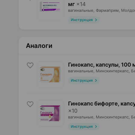
мг
×
14
вагинальные,
Фармаприм
, Молдо
Инструкция
Аналоги
Гинокапс, капсулы
,
100 м
вагинальные,
Минскинтеркапс
, Б
Инструкция
Гинокапс бифорте, капс
×
10
вагинальные,
Минскинтеркапс
, Б
Инструкция