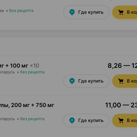
ва
•
без рецепта
Где купить
В к
8,26 — 12
г + 100 мг
×
10
еларусь
•
без рецепта
Где купить
В к
11,00 — 23
улы
,
200 мг + 750 мг
еларусь
•
без рецепта
Где купить
В к