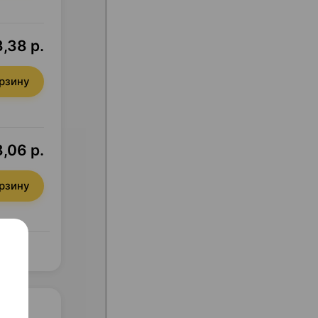
,38 р.
орзину
,06 р.
орзину