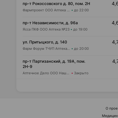
4,
пр-т Рокоссовского д. 80, пом. 2Н
Фармпроект ООО Аптека бережливых №8
до 22:00
4,
пр-т Независимости, д. 96а
Ясса ПКФ ООО Аптека №23
до 19:00
4,
ул. Притыцкого, д. 140
Фарм Форум ТЧУП Аптека №2
до 20:00
4,
пр-т Партизанский, д. 19А, пом.
2Н-9
Аптечное Дело ООО Наша Аптека №12
Закрыто
О прое
Медицин