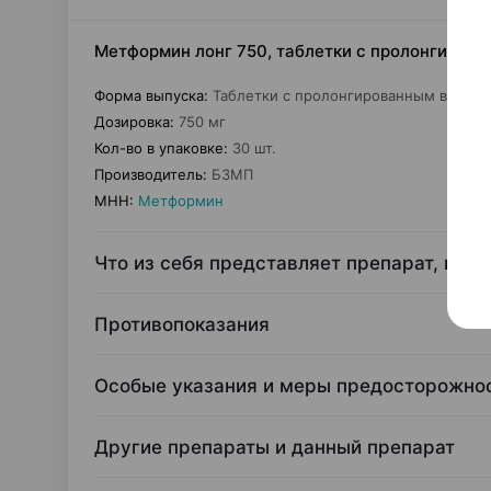
Метформин лонг 750, таблетки с пролонгиров
Форма выпуска
:
Таблетки с пролонгированным высво
Дозировка
:
750 мг
Кол-во в упаковке
:
30 шт.
Производитель
:
БЗМП
МНН
:
Метформин
Что из себя представляет препарат, и дл
Противопоказания
Особые указания и меры предосторожно
Другие препараты и данный препарат