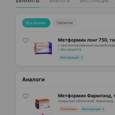
ВАРИАНТЫ
АНАЛОГИ
ИНСТРУКЦИЯ
Все формы
Таблетки
Метформин лонг 750, т
с пролонгированным высвобожд
•
без рецепта
Инструкция
Аналоги
Метформин Фармлэнд, 
покрытые оболочкой,
Фармлэнд
,
Популярно
Инструкция