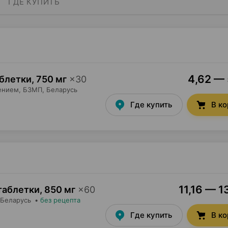
ГДЕ КУПИТЬ
4,62 — 
аблетки
,
750 мг
×
30
ением,
БЗМП
, Беларусь
Где купить
В к
11,16 — 1
таблетки
,
850 мг
×
60
 Беларусь
•
без рецепта
Где купить
В к