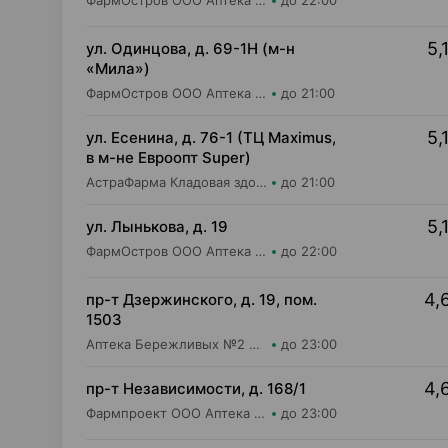
ФармОстров ООО Аптека №9 на Рокоссовского
до 22:00
5,
ул. Одинцова, д. 69-1Н (м-н
«Мила»)
ФармОстров ООО Аптека №16 на Одинцова
до 21:00
5,
ул. Есенина, д. 76-1 (ТЦ Maximus,
в м-не Евроопт Super)
АстраФарма Кладовая здоровья ООО Аптека №9
до 21:00
5,
ул. Лынькова, д. 19
ФармОстров ООО Аптека №7 на Лынькова
до 22:00
4,
пр-т Дзержинского, д. 19, пом.
1503
Аптека Бережливых №2 Пилюля ООО Аптека
до 23:00
4,
пр-т Независимости, д. 168/1
Фармпроект ООО Аптека бережливых №4
до 23:00