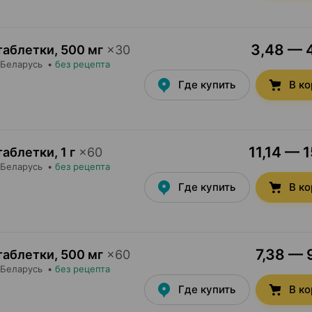
3,48 — 4
таблетки
,
500 мг
×
30
 Беларусь
•
без рецепта
Где купить
В к
11,14 — 1
таблетки
,
1 г
×
60
 Беларусь
•
без рецепта
Где купить
В к
7,38 — 
таблетки
,
500 мг
×
60
 Беларусь
•
без рецепта
Где купить
В к