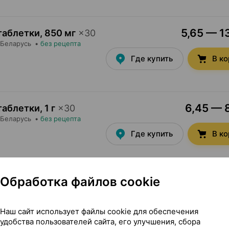
5,65 — 13
таблетки
,
850 мг
×
30
 Беларусь
•
без рецепта
Где купить
В к
6,45 — 8
таблетки
,
1 г
×
30
 Беларусь
•
без рецепта
Где купить
В к
Обработка файлов cookie
Показать еще
Наш сайт использует файлы cookie для обеспечения
удобства пользователей сайта, его улучшения, сбора