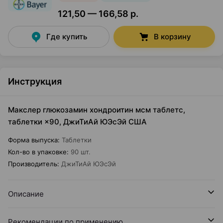
121,50 — 166,58 р.
Где купить
В корзину
Инструкция
Макслер глюкозамин хондроитин мсм таблетс,
таблетки ×90, ДжиТиАй ЮЭсЭй США
Форма выпуска
:
Таблетки
Кол-во в упаковке
:
90 шт.
Производитель
:
ДжиТиАй ЮЭсЭй
Описание
Рекомендации по применению