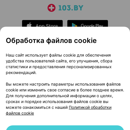
Обработка файлов cookie
О проекте
Новости проекта
Наш сайт использует файлы cookie для обеспечения
удобства пользователей сайта, его улучшения, сбора
Размещение рекламы
Медицинский маркетинг
статистики и предоставления персонализированных
Публичный договор
Доставка
рекомендаций.
Пользовательское соглашение
Вы можете настроить параметры использования файлов
Способы оплаты
Вакансии
Партнеры
cookie или изменить свое согласие в более позднее время.
Написать руководителю 103.by
Для получения дополнительной информации о целях,
сроках и порядке использования файлов cookie вы
Написать в поддержку
можете ознакомиться с нашей
Политикой обработки
Персональные настройки Cookie
файлов cookie
Обработка персональных данных