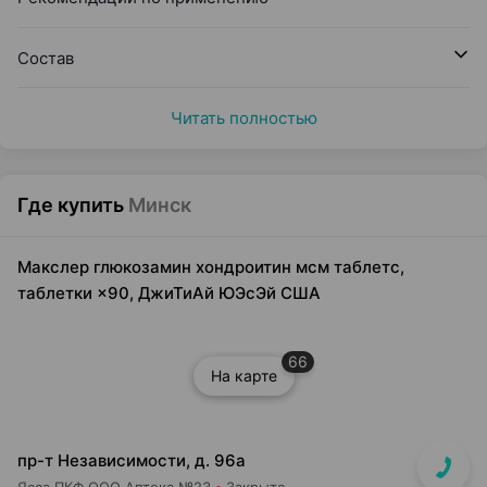
Состав
Читать полностью
Где купить
Минск
Макслер глюкозамин хондроитин мсм таблетс,
таблетки ×90, ДжиТиАй ЮЭсЭй США
66
На карте
пр-т Независимости, д. 96а