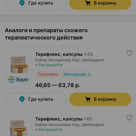
Где купить
В корзину
Аналоги и препараты схожего
терапевтического действия
Терафлекс, капсулы
×
30
Байер Консьюмер Кэр
, Швейцария
•
без рецепта
Популярно
Инструкция
46,65 — 63,78 р.
Где купить
В корзину
Терафлекс, капсулы
×
60
Байер Консьюмер Кэр
, Швейцария
•
без рецепта