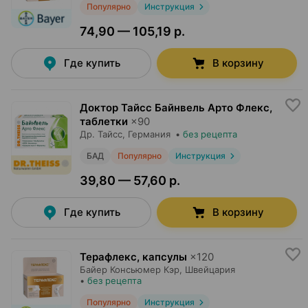
Популярно
Инструкция
74,90 — 105,19 р.
Где купить
В корзину
Доктор Тайсс Байнвель Арто Флекс,
таблетки
×
90
Др. Тайсс
, Германия
•
без рецепта
БАД
Популярно
Инструкция
39,80 — 57,60 р.
Где купить
В корзину
Терафлекс, капсулы
×
120
Байер Консьюмер Кэр
, Швейцария
•
без рецепта
Популярно
Инструкция