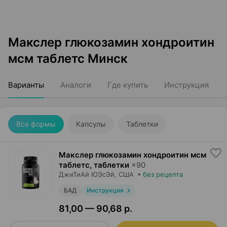
Макслер глюкозамин хондроитин
мсм таблетс Минск
Варианты
Аналоги
Где купить
Инструкция
Все формы
Капсулы
Таблетки
Макслер глюкозамин хондроитин мсм
таблетс, таблетки
×
90
ДжиТиАй ЮЭсЭй
, США
•
без рецепта
БАД
Инструкция
81,00 — 90,68 р.