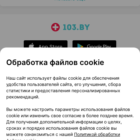
Обработка файлов cookie
О проекте
Новости проекта
Наш сайт использует файлы cookie для обеспечения
удобства пользователей сайта, его улучшения, сбора
Размещение рекламы
Медицинский маркетинг
статистики и предоставления персонализированных
Публичный договор
Доставка
рекомендаций.
Пользовательское соглашение
Вы можете настроить параметры использования файлов
Способы оплаты
Вакансии
Партнеры
cookie или изменить свое согласие в более позднее время.
Написать руководителю 103.by
Для получения дополнительной информации о целях,
сроках и порядке использования файлов cookie вы
Написать в поддержку
можете ознакомиться с нашей
Политикой обработки
Персональные настройки Cookie