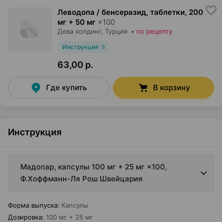
Леводопа / бенсеразид, таблетки
,
200
мг + 50 мг
×
100
Дева холдинг
, Турция
•
по рецепту
Инструкция
63,00 р.
Где купить
В корзину
Инструкция
Мадопар, капсулы 100 мг + 25 мг ×100,
Ф.Хоффманн-Ля Рош Швейцария
Форма выпуска
:
Капсулы
Дозировка
:
100 мг + 25 мг