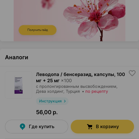
Аналоги
Леводопа / бенсеразид, капсулы
,
100
мг + 25 мг
×
100
с пролонгированным высвобождением,
Дева холдинг
, Турция
•
по рецепту
Инструкция
56,00 р.
Где купить
В корзину