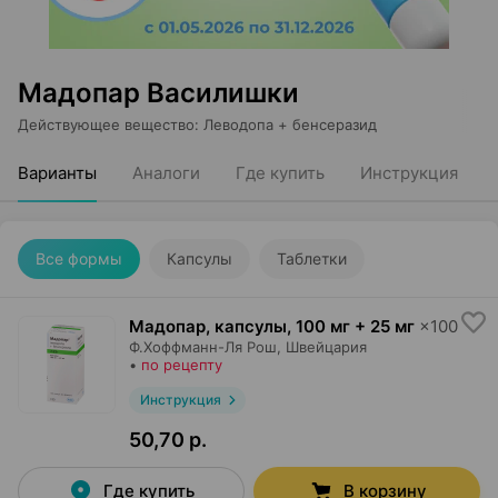
Мадопар Василишки
Действующее вещество
:
Леводопа + бенсеразид
Варианты
Аналоги
Где купить
Инструкция
Все формы
Капсулы
Таблетки
Мадопар, капсулы
,
100 мг + 25 мг
×
100
Ф.Хоффманн-Ля Рош
, Швейцария
•
по рецепту
Инструкция
50,70 р.
Где купить
В корзину