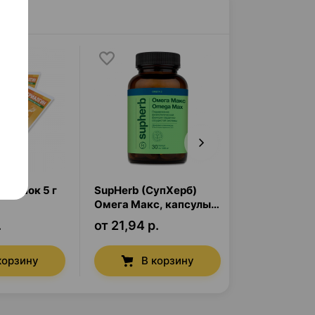
порошок
5 г
SupHerb (СупХерб)
Терафлю
,
п
Омега Макс
,
капсулы
г
×
10
×
30
.
от 21,94 р.
от 21,96 р.
корзину
В корзину
В к