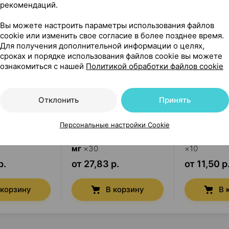
рекомендаций.
Вы можете настроить параметры использования файлов
cookie или изменить свое согласие в более позднее время.
Для получения дополнительной информации о целях,
сроках и порядке использования файлов cookie вы можете
ознакомиться с нашей
Политикой обработки файлов cookie
Отклонить
Принять
Персональные настройки Cookie
он
,
таблетки
Энтерол
,
капсулы
250
Триалгин
,
мг
×
30
×
10
р.
от 27,83 р.
от 11,50 р
 корзину
В корзину
В 