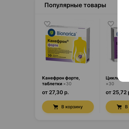
Популярные товары
Канефрон форте
,
Циклодин
таблетки
×
30
×
30
от 27,30 р.
от 25,72 
В корзину
В