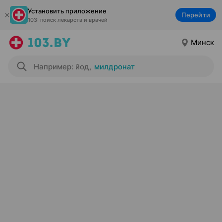
Установить приложение
Перейти
103: поиск лекарств и врачей
Минск
Например: йод
,
милдронат