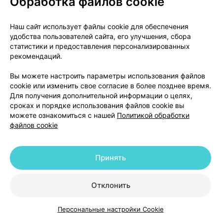
Обработка файлов cookie
При лечении препаратом Мадопар® может
возникнуть сонливость и внезапные эпизоды
Наш сайт использует файлы cookie для обеспечения
засыпаний. Эпизоды засыпаний могут возникнуть
удобства пользователей сайта, его улучшения, сбора
без предупредительных признаков, а также без
статистики и предоставления персонализированных
осознания их пациентом.
рекомендаций.
Таким образом, пациенты должны быть
Вы можете настроить параметры использования файлов
cookie или изменить свое согласие в более позднее время.
проинформированы о риске развития этих
Для получения дополнительной информации о целях,
состояний. Пациентов нужно предостеречь от
сроках и порядке использования файлов cookie вы
управления автомобилем и работы с другими
можете ознакомиться с нашей
Политикой обработки
механизмами, если они чувствуют сонливость,
файлов cookie
либо возникли эпизоды засыпаний. При
возникновении сонливости либо эпизодов
Принять
засыпаний следует снизить дозу или отменить
лечение (см. раздел
«Влияние на способность
управлять транспортными средствами и работать
Отклонить
с ме
ханизмами»).
Персональные настройки Cookie
Возможность лекарственной зависимости или
Каталог
Корзина
Избранное
Профиль