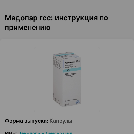
Мадопар гсс: инструкция по
применению
Форма выпуска
:
Капсулы
МНН
:
Леводопа + бенсеразид