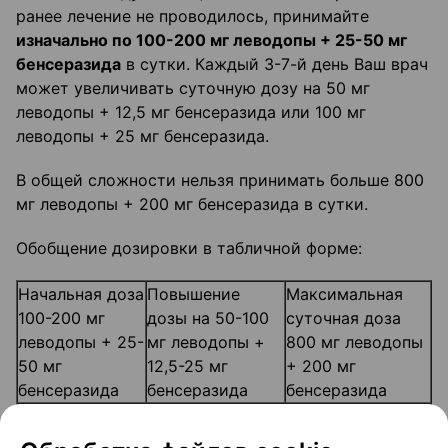
ранее лечение не проводилось, принимайте
изначально по 100-200 мг леводопы + 25-50 мг
бенсеразида
в сутки. Каждый 3-7-й день Ваш врач
может увеличивать суточную дозу на 50 мг
леводопы + 12,5 мг бенсеразида или 100 мг
леводопы + 25 мг бенсеразида.
В общей сложности нельзя принимать больше 800
мг леводопы + 200 мг бенсеразида в сутки.
Обобщение дозировки в табличной форме:
Начальная доза
Повышение
Максимальная
100-200 мг
дозы на 50-100
суточная доза
леводопы + 25-
мг леводопы +
800 мг леводопы
50 мг
12,5-25 мг
+ 200 мг
бенсеразида
бенсеразида
бенсеразида
1-2 таблетки
1/2-1 таблетка
8 таблеток