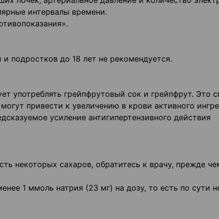
их почек, артериальное давление и количество элект
улярные интервалы времени.
отивопоказания».
 и подростков до 18 лет не рекомендуется.
ет употреблять грейпфрутовый сок и грейпфрут. Это с
 могут привести к увеличению в крови активного ингр
дсказуемое усиление антигипертензивного действия
сть некоторых сахаров, обратитесь к врачу, прежде че
ее 1 ммоль натрия (23 мг) на дозу, то есть по сути н