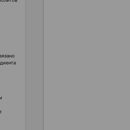
ролитов
вязано
едиента
м
е