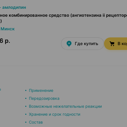
+ амлодипин
ное комбинированное средство (ангиотензина ii рецептор
)
Минск
6 р.
Где купить
В к
о
Применение
Передозировка
Возможные нежелательные реакции
Хранение и срок годности
Состав