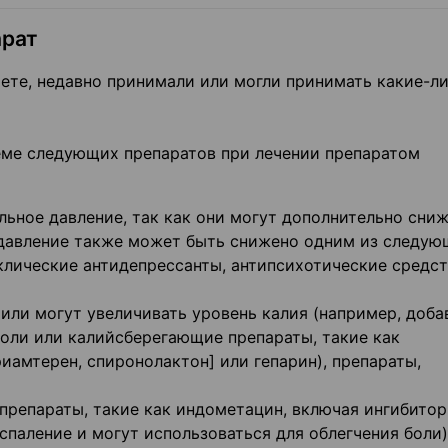
арат
ете, недавно принимали или могли принимать какие-л
ме следующих препаратов при лечении препаратом
ьное давление, так как они могут дополнительно сни
 давление также может быть снижено одним из следую
клические антидепрессанты, антипсихотические средст
или могут увеличивать уровень калия (например, доба
оли или калийсберегающие препараты, такие как
иамтерен, спиронолактон] или гепарин), препараты,
препараты, такие как индометацин, включая ингибито
паление и могут использоваться для облегчения боли)