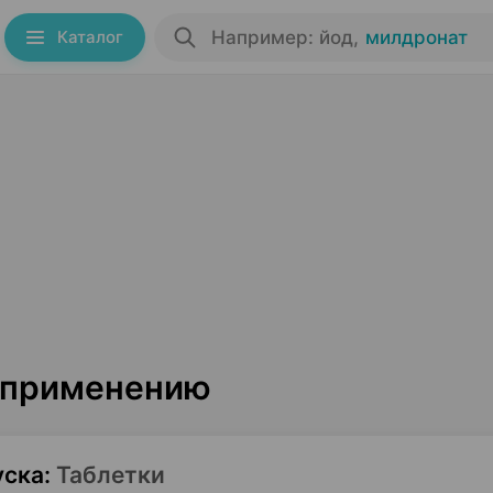
Каталог
Например: йод
,
милдронат
о применению
уска
:
Таблетки