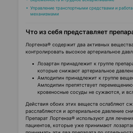
Управление транспортными средствами и работа
механизмами
Что из себя представляет препара
Лортенза® содержит два активных вещества
контролировать высокое артериальное давл
Лозартан принадлежит к группе препара
которые снижают артериальное давлени
Амлодипин принадлежит к группе вещес
Амлодипин препятствует перемещению к
кровеносные сосуды не сужаются, и вс
Действия обоих этих веществ ослабляют сж
расслабляются и артериальное давление сн
Препарат Лортенза® используют для лечения
пациентов, которые уже принимают лозартан
принимать эти два препарата по отдельност