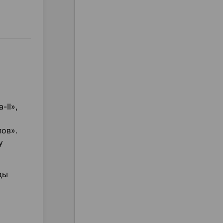
-II»,
ов».
у
ды