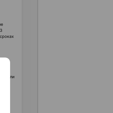
не
 3
 сроках
также
и и/или
рая
ой
кам,