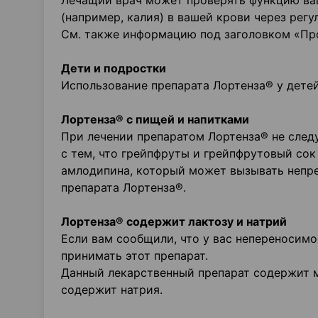
Лечащий врач может проверять функцию ваш
(например, калия) в вашей крови через рег
См. также информацию под заголовком «Пр
Дети и подростки
Использование препарата Лортенза® у детей
Лортенза® с пищей и напитками
При лечении препаратом Лортенза® не следу
с тем, что грейпфруты и грейпфрутовый сок
амлодипина, который может вызывать непре
препарата Лортенза®.
Лортенза® содержит лактозу и натрий
Если вам сообщили, что у вас непереносимо
принимать этот препарат.
Данный лекарственный препарат содержит мен
содержит натрия.