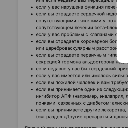
или если недавно вам пересадили почку
если у вас нарушена функция печени (с
если вы страдаете сердечной недостат
сопутствующими тяжелыми угрожающим
сопутствующем лечении бета-блокатор
если у вас проблемы с клапанами серд
если вы страдаете коронарной болезнь
или цереброваскулярным расстройство
если вы страдаете первичным гиперал
секрецией гормона альдостерона надпо
если недавно у вас был сердечный прис
если у вас имеется или имелось сильн
если вы пожилой человек и вам требуе
если вы принимаете один из следующих
ингибитор АПФ (например, эналаприл, 
почками, связанных с диабетом; алиски
если вы принимаете другие лекарства,
(см. раздел «Другие препараты и данны