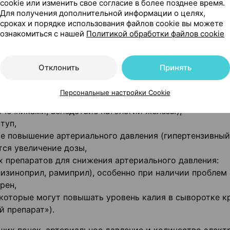
,
cookie или изменить свое согласие в более позднее время.
м. раздел «Противопоказания»),
Для получения дополнительной информации о целях,
сроках и порядке использования файлов cookie вы можете
очностью с нарушением функции почек или без, или с
ознакомиться с нашей
Политикой обработки файлов cookie
и жизни аритмиями. Требуется особая осторожност
ами,
ца или сердечной мышцей,
Отклонить
Принять
ю сердца (вызванной снижением кровотока в сосудах 
м (вызванным снижением кровотока в мозге),
Персональные настройки Cookie
ьдостеронизмом (синдром, связанный с повышенной
чечниками, вследствие патологии железы),
туп,
ое повышение артериального давления (гипертензивный 
тся увеличение дозы,
 препаратов для снижения артериального давления:
лизиноприл, рамиприл), особенно при наличии проблем 
рен,
 которые могут повышать уровень калия в сыворотке к
й препарат»).