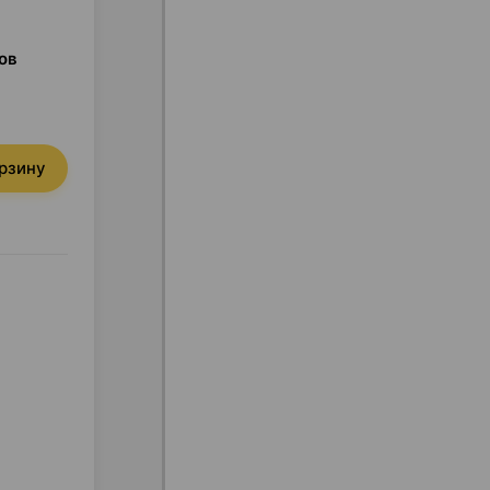
ов
орзину