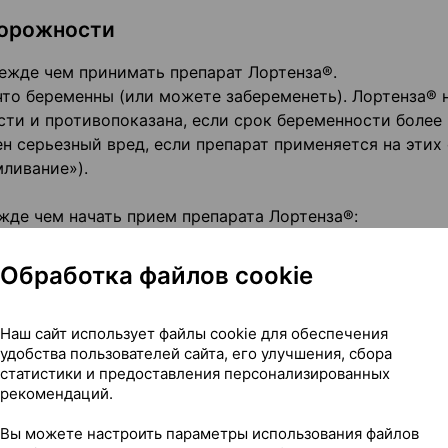
торожности
ежде чем принимать препарат Лортенза®.
что беременны (или можете забеременеть). Лортенза® 
ти и противопоказана, если срок беременности более
ен серьезный вред, если препарат применяется на этих
мливание»).
жде чем начать прием препарата Лортенза®:
ий отек (отекание лица, губ, горла и/или языка) (см. 
Обработка файлов cookie
кции»),
ли диареи, приводящих к значительной потере жидкост
Наш сайт использует файлы cookie для обеспечения
аты, которые увеличивают количество жидкости, кото
удобства пользователей сайта, его улучшения, сбора
статистики и предоставления персонализированных
 диете с ограничением соли, приводящей к значительн
рекомендаций.
жение или блокада кровеносных сосудов, ведущих к поч
Вы можете настроить параметры использования файлов