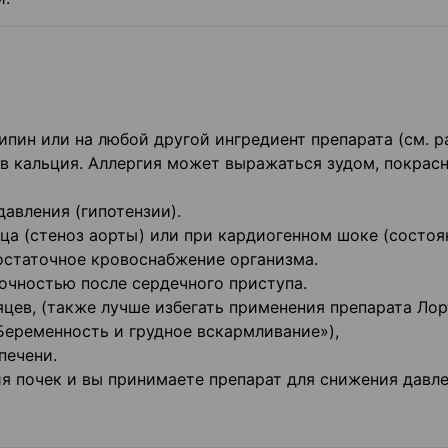
дипин или на любой другой ингредиент препарата (см. р
ов кальция. Аллергия может выражаться зудом, покрас
авления (гипотензии).
ца (стеноз аорты) или при кардиогенном шоке (состоя
остаточное кровоснабжение организма.
очностью после сердечного приступа.
цев, (также лучше избегать применения препарата Ло
Беременность и грудное вскармливание»),
печени.
ия почек и вы принимаете препарат для снижения давле