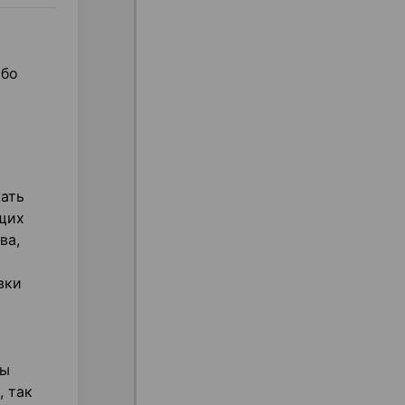
ибо
жать
щих
ва,
вки
ры
, так