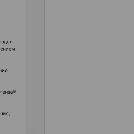
аздел
нением
ние,
ртенза®
ния,