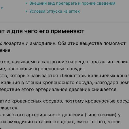
Внешний вид препарата и прочие сведения
 с
Условия отпуска из аптек
т и для чего его применяют
: лозартан и амлодипин. Оба этих вещества помогают
ение.
тов, называемых «антагонисты рецептора ангиотензина
е, расслабляя кровеносные сосуды.
тв, которые называются «блокаторы кальциевых канал
альция в стенки кровеносного сосуда, благодаря чем
ледствие этого артериальное давление снижается.
атие кровеносных сосудов, поэтому кровеносные сосу
ижается.
 высокого артериального давления (гипертензии) у
 и амлодипин в таких же дозах, вместо того, чтобы
и.