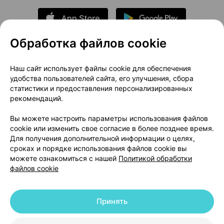
Обработка файлов cookie
О проекте
Новости проекта
Наш сайт использует файлы cookie для обеспечения
удобства пользователей сайта, его улучшения, сбора
Размещение рекламы
Медицинский маркетинг
статистики и предоставления персонализированных
Публичный договор
Доставка
рекомендаций.
Пользовательское соглашение
Вы можете настроить параметры использования файлов
Способы оплаты
Вакансии
Партнеры
cookie или изменить свое согласие в более позднее время.
Написать руководителю 103.by
Для получения дополнительной информации о целях,
сроках и порядке использования файлов cookie вы
Написать в поддержку
можете ознакомиться с нашей
Политикой обработки
Персональные настройки Cookie
файлов cookie
Обработка персональных данных
Принять
© 2026 ООО «Артокс Лаб», УНП 191700409 | 220012, Республика Беларусь,
г. Минск, улица Толбухина, 2, пом. 16 | help@103.by
|
Служба поддержки