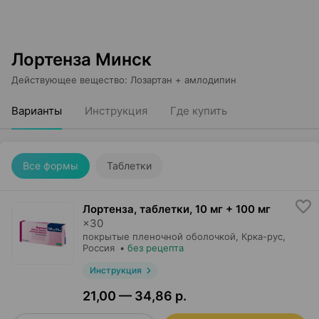
Лортенза Минск
Действующее вещество
:
Лозартан + амлодипин
Варианты
Инструкция
Где купить
Все формы
Таблетки
Лортенза, таблетки
,
10 мг + 100 мг
×
30
покрытые пленочной оболочкой,
Крка-рус
,
Россия
•
без рецепта
Инструкция
21,00 — 34,86 р.