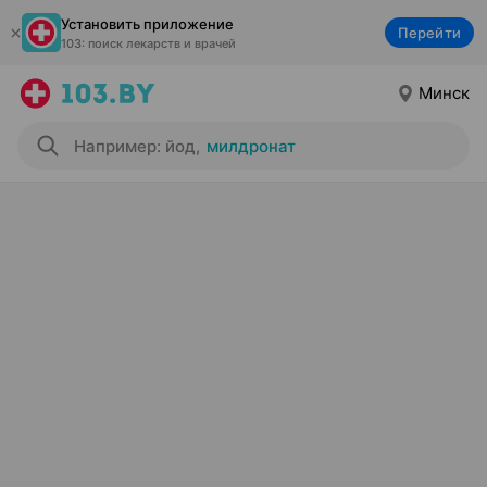
Установить приложение
Перейти
103: поиск лекарств и врачей
Минск
Например: йод
,
милдронат