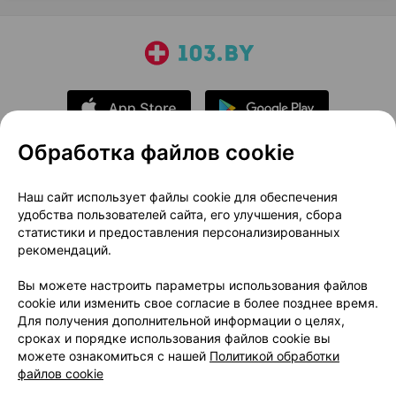
Обработка файлов cookie
О проекте
Новости проекта
Наш сайт использует файлы cookie для обеспечения
удобства пользователей сайта, его улучшения, сбора
Размещение рекламы
Медицинский маркетинг
статистики и предоставления персонализированных
Публичный договор
Доставка
рекомендаций.
Пользовательское соглашение
Вы можете настроить параметры использования файлов
Способы оплаты
Вакансии
Партнеры
cookie или изменить свое согласие в более позднее время.
Написать руководителю 103.by
Для получения дополнительной информации о целях,
сроках и порядке использования файлов cookie вы
Написать в поддержку
можете ознакомиться с нашей
Политикой обработки
Персональные настройки Cookie
файлов cookie
Обработка персональных данных