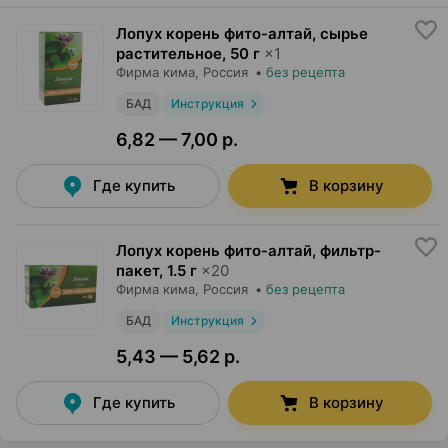
Лопух корень фито-алтай, сырье
растительное
,
50 г
×
1
Фирма кима
, Россия
•
без рецепта
БАД
Инструкция
6,82 — 7,00 р.
Где купить
В корзину
Лопух корень фито-алтай, фильтр-
пакет
,
1.5 г
×
20
Фирма кима
, Россия
•
без рецепта
БАД
Инструкция
5,43 — 5,62 р.
Где купить
В корзину