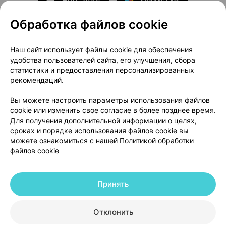
Обработка файлов cookie
О проекте
Новости проекта
Наш сайт использует файлы cookie для обеспечения
удобства пользователей сайта, его улучшения, сбора
Размещение рекламы
Медицинский маркетинг
статистики и предоставления персонализированных
Публичный договор
Доставка
рекомендаций.
Пользовательское соглашение
Вы можете настроить параметры использования файлов
Способы оплаты
Вакансии
Партнеры
cookie или изменить свое согласие в более позднее время.
Написать руководителю 103.by
Для получения дополнительной информации о целях,
сроках и порядке использования файлов cookie вы
Написать в поддержку
можете ознакомиться с нашей
Политикой обработки
Персональные настройки Cookie
файлов cookie
Обработка персональных данных
Принять
© 2026 ООО «Артокс Лаб», УНП 191700409 | 220012, Республика Беларусь,
г. Минск, улица Толбухина, 2, пом. 16 | help@103.by
|
Служба поддержки
+375 291212755
Отклонить