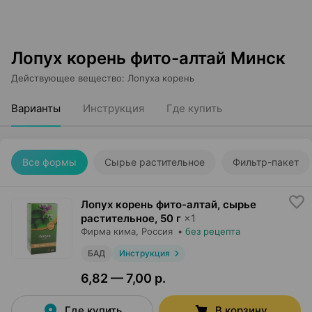
Лопух корень фито-алтай Минск
Действующее вещество
:
Лопуха корень
Варианты
Инструкция
Где купить
Все формы
Сырье растительное
Фильтр-пакет
Лопух корень фито-алтай, сырье
растительное
,
50 г
×
1
Фирма кима
, Россия
•
без рецепта
БАД
Инструкция
6,82 — 7,00 р.
Где купить
В корзину