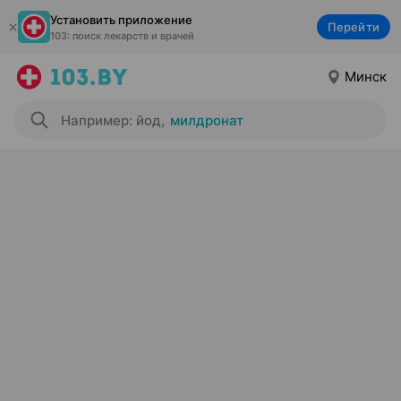
Установить приложение
Перейти
103: поиск лекарств и врачей
Минск
Например: йод
,
милдронат