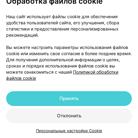
Обработка файлов cookie
осторожности (см. раздел «Меры
предосторожности»). Однако у больных,
Наш сайт использует файлы cookie для обеспечения
страдающих острым коронарным синдромом без
удобства пользователей сайта, его улучшения, сбора
подъема сегмента ST, рекомендуется длительное
статистики и предоставления персонализированных
совместное применение клопидогрела и
рекомендаций.
ацетилсалициловой кислоты (до 1 года).
Вы можете настроить параметры использования файлов
cookie или изменить свое согласие в более позднее время.
Гепарин:
по данным клинического испытания,
Для получения дополнительной информации о целях,
проведенного на здоровых лицах, клопидогрел не
сроках и порядке использования файлов cookie вы
изменяет ни потребности в гепарине, ни действия
можете ознакомиться с нашей
Политикой обработки
гепарина на свертывание крови. Одновременное
файлов cookie
применение гепарина не изменяло ингибирующего
действия клопидогрела на агрегацию
Принять
тромбоцитов. Однако безопасность такой
комбинации еще не установлена и одновременное
применение этих препаратов требует
Отклонить
осторожности.
Персональные настройки Cookie
Тромболитики:
безопасность совместного
Каталог
Корзина
Избранное
Профиль