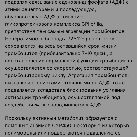
подавляя связывание аденозиндифосфата (АДФ) с
этими рецепторами и последующую,
обусловленную АДФ активацию
гликопротеинового комплекса GPIIb/IIIa,
препятствуя тем самым агрегации тромбоцитов.
Необратимость блокады P2Y12- рецепторов,
сохраняется на весь оставшийся срок жизни
тромбоцитов (приблизительно 7-10 дней), а
восстановление нормальной функции тромбоцитов
осуществляется со скоростью, соответствующей
тромбоцитарному циклу. Агрегация тромбоцитов,
вызванная агонистами, отличными от АДФ, тоже
подавляется вследствие блокирования усиления
активации тромбоцитов, осуществляемой под
воздействием высвободившегося АДФ.
Поскольку активный метаболит образуется с
помощью энзимов CYP450, некоторые из которых
полиморфны или подвергаются подавлению со