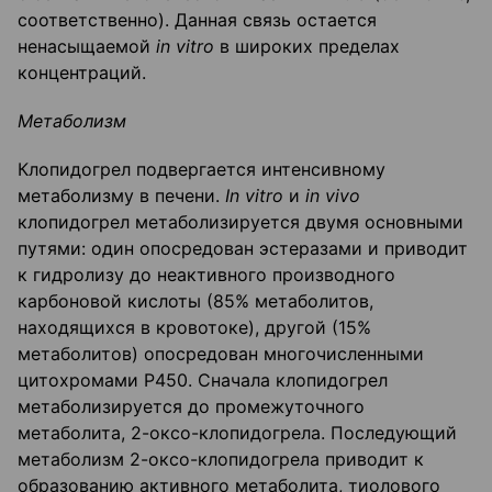
соответственно). Данная связь остается
ненасыщаемой
in
vitro
в широких пределах
концентраций.
Метаболизм
Клопидогрел подвергается интенсивному
метаболизму в печени.
In
vitro
и
in
vivo
клопидогрел метаболизируется двумя основными
путями: один опосредован эстеразами и приводит
к гидролизу до неактивного производного
карбоновой кислоты (85% метаболитов,
находящихся в кровотоке), другой (15%
метаболитов) опосредован многочисленными
цитохромами Р450. Сначала клопидогрел
метаболизируется до промежуточного
метаболита, 2-оксо-клопидогрела. Последующий
метаболизм 2-оксо-клопидогрела приводит к
образованию активного метаболита, тиолового