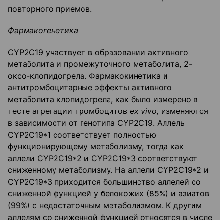
повторного приемов.
Фармакогенетика
CYP2C19 участвует в образовании активного
метаболита и промежуточного метаболита, 2-
оксо-клопидогрела. Фармакокинетика и
антитромбоцитарные эффекты активного
метаболита клопидогрела, как было измерено в
тесте агрегации тромбоцитов
ex
vivo
,
изменяются
в зависимости от генотипа CYP2C19. Аллель
CYP2C19*1 соответствует полностью
функционирующему метаболизму, тогда как
аллели CYP2C19*2 и CYP2C19*3 соответствуют
сниженному метаболизму. На аллели CYP2C19*2 и
CYP2C19*3 приходится большинство аллелей со
сниженной функцией у белокожих (85%) и азиатов
(99%) с недостаточным метаболизмом. К другим
аллелям со сниженной функцией относятся в числе