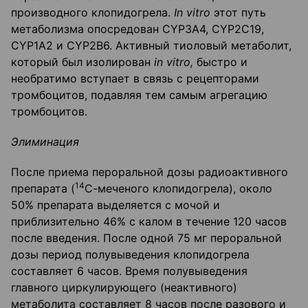
производного клопидогрела.
In
vitro
этот путь
метаболизма опосредован CYP3A4, CYP2C19,
CYP1A2 и CYP2B6. Активный тиоловый метаболит,
который был изолирован
in
vitro
,
быстро и
необратимо вступает в связь с рецепторами
тромбоцитов, подавляя тем самым агрегацию
тромбоцитов.
Элиминация
После приема пероральной дозы радиоактивного
14
препарата (
С-меченого клопидогрела), около
50% препарата выделяется с мочой и
приблизительно 46% с калом в течение 120 часов
после введения. После одной 75 мг пероральной
дозы период полувыведения клопидогрела
составляет 6 часов. Время полувыведения
главного циркулирующего (неактивного)
метаболита составляет 8 часов после разового и