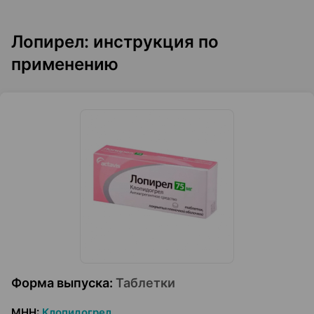
Лопирел: инструкция по
применению
Форма выпуска
:
Таблетки
МНН
:
Клопидогрел