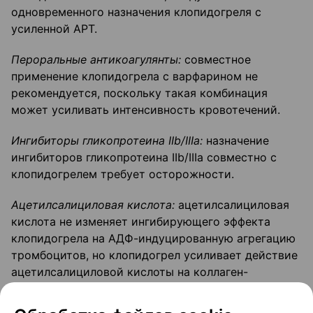
одновременного назначения клопидогреля с
усиленной APT.
Пероральные антикоагулянты:
совместное
применение клопидогрела с варфарином не
рекомендуется, поскольку такая комбинация
может усиливать интенсивность кровотечений.
Ингибиторы гликопротеина
IIb
/
IIIa:
назначение
ингибиторов гликопротеина IIb/IIIa совместно с
клопидогрелем требует осторожности.
Ацетилсалициловая кислота:
ацетилсалициловая
кислота не изменяет ингибирующего эффекта
клопидогрела на АДФ-индуцированную агрегацию
тромбоцитов, но клопидогрел усиливает действие
ацетилсалициловой кислоты на коллаген-
индуцированную агрегацию тромбоцитов.
Совместное применение этих препаратов требует