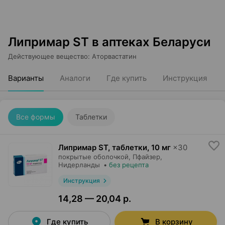
Липримар ST в аптеках Беларуси
Действующее вещество
:
Аторвастатин
Варианты
Аналоги
Где купить
Инструкция
Все формы
Таблетки
Липримар ST, таблетки
,
10 мг
×
30
покрытые оболочкой,
Пфайзер
,
Нидерланды
•
без рецепта
Инструкция
14,28 — 20,04 р.
Где купить
В корзину