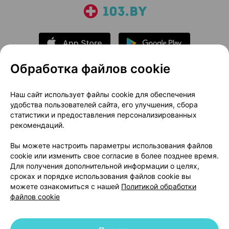
Обработка файлов cookie
О проекте
Новости проекта
Наш сайт использует файлы cookie для обеспечения
удобства пользователей сайта, его улучшения, сбора
Размещение рекламы
Медицинский маркетинг
статистики и предоставления персонализированных
Публичный договор
Доставка
рекомендаций.
Пользовательское соглашение
Вы можете настроить параметры использования файлов
Способы оплаты
Вакансии
Партнеры
cookie или изменить свое согласие в более позднее время.
Написать руководителю 103.by
Для получения дополнительной информации о целях,
сроках и порядке использования файлов cookie вы
Написать в поддержку
можете ознакомиться с нашей
Политикой обработки
Персональные настройки Cookie
файлов cookie
Обработка персональных данных