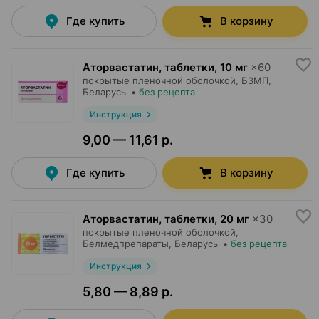
Где купить
В корзину
Аторвастатин, таблетки
,
10 мг
×
60
покрытые пленочной оболочкой,
БЗМП
,
Беларусь
•
без рецепта
Инструкция
9,00 — 11,61 р.
Где купить
В корзину
Аторвастатин, таблетки
,
20 мг
×
30
покрытые пленочной оболочкой,
Белмедпрепараты
, Беларусь
•
без рецепта
Инструкция
5,80 — 8,89 р.