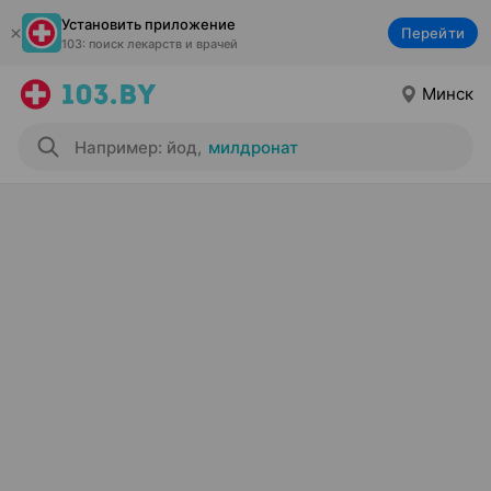
Установить приложение
Перейти
103: поиск лекарств и врачей
Минск
Например: йод
,
милдронат