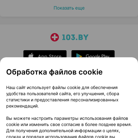
Показать еще
Обработка файлов cookie
О проекте
Новости проекта
Наш сайт использует файлы cookie для обеспечения
удобства пользователей сайта, его улучшения, сбора
Размещение рекламы
Медицинский маркетинг
статистики и предоставления персонализированных
Публичный договор
Доставка
рекомендаций.
Пользовательское соглашение
Вы можете настроить параметры использования файлов
Способы оплаты
Вакансии
Партнеры
cookie или изменить свое согласие в более позднее время.
Написать руководителю 103.by
Для получения дополнительной информации о целях,
сроках и порядке использования файлов cookie вы