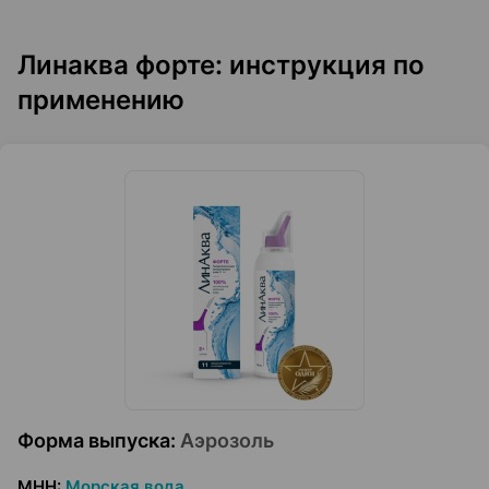
Линаква форте: инструкция по
применению
Форма выпуска
:
Аэрозоль
МНН
:
Морская вода