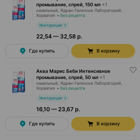
промывание, спрей
,
150 мл
×
1
назальный,
Ядран-Галенски Лабораторий
,
Хорватия
•
без рецепта
Инструкция
22,54 — 32,58 р.
Где купить
В корзину
Аква Марис Беби Интенсивное
промывание, спрей
,
50 мл
×
1
назальный,
Ядран-Галенски Лабораторий
,
Хорватия
•
без рецепта
Инструкция
16,10 — 23,67 р.
Где купить
В корзину