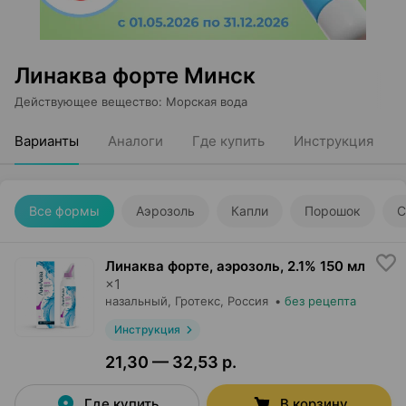
Линаква форте Минск
Действующее вещество
:
Морская вода
Варианты
Аналоги
Где купить
Инструкция
Все формы
Аэрозоль
Капли
Порошок
С
Линаква форте, аэрозоль
,
2.1% 150 мл
×
1
назальный,
Гротекс
, Россия
•
без рецепта
Инструкция
21,30 — 32,53 р.
Где купить
В корзину