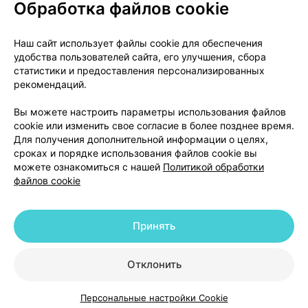
Обработка файлов cookie
О проекте
Новости проекта
Наш сайт использует файлы cookie для обеспечения
удобства пользователей сайта, его улучшения, сбора
Размещение рекламы
Медицинский маркетинг
статистики и предоставления персонализированных
Публичный договор
Доставка
рекомендаций.
Пользовательское соглашение
Вы можете настроить параметры использования файлов
Способы оплаты
Вакансии
Партнеры
cookie или изменить свое согласие в более позднее время.
Написать руководителю 103.by
Для получения дополнительной информации о целях,
сроках и порядке использования файлов cookie вы
Написать в поддержку
можете ознакомиться с нашей
Политикой обработки
Персональные настройки Cookie
файлов cookie
Обработка персональных данных
Принять
© 2026 ООО «Артокс Лаб», УНП 191700409 | 220012, Республика Беларусь,
г. Минск, улица Толбухина, 2, пом. 16 | help@103.by
|
Служба поддержки
+375 291212755
Отклонить
Персональные настройки Cookie
Каталог
Корзина
Избранное
Профиль