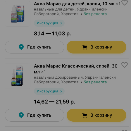
Аква Марис для детей, капли
,
10 мл
×
1
назальные для детей,
Ядран-Галенски
Лабораторий
, Хорватия
•
без рецепта
Инструкция
8,14 — 11,03 р.
Где купить
В корзину
Аква Марис Классический, спрей
,
30
мл
×
1
назальный дозированный,
Ядран-Галенски
Лабораторий
, Хорватия
•
без рецепта
Инструкция
14,62 — 21,59 р.
Где купить
В корзину