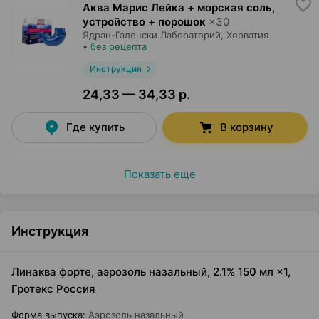
Аква Марис Лейка + морская соль,
устройство + порошок
×
30
Ядран-Галенски Лабораторий
, Хорватия
•
без рецепта
Инструкция
24,33 — 34,33 р.
Где купить
В корзину
Показать еще
Инструкция
Линаква форте, аэрозоль назальный, 2.1% 150 мл ×1,
Гротекс Россия
Форма выпуска
:
Аэрозоль назальный