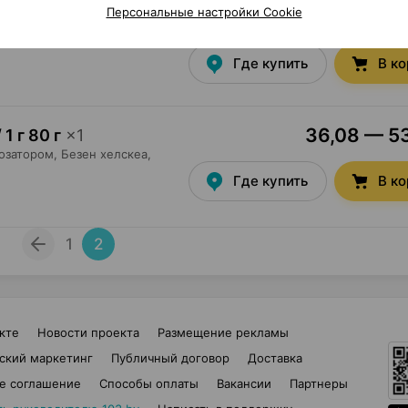
Персональные настройки Cookie
25,70 — 47
ии
,
0.5 мг
×
15
ва
•
по рецепту
Где купить
В к
36,08 — 53
 1 г 80 г
×
1
озатором,
Безен хелскеа
,
Где купить
В к
1
2
кте
Новости проекта
Размещение рекламы
ский маркетинг
Публичный договор
Доставка
е соглашение
Способы оплаты
Вакансии
Партнеры