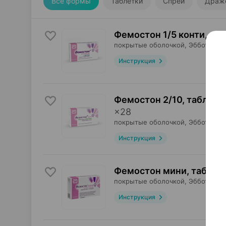
Все формы
Таблетки
Спрей
Драж
Фемостон 1/5 конти, та
покрытые оболочкой,
Эбботт
, Ге
Инструкция
Фемостон 2/10, таблетк
×
28
покрытые оболочкой,
Эбботт
, Ге
Инструкция
Фемостон мини, таблет
покрытые оболочкой,
Эбботт
, Ге
Инструкция