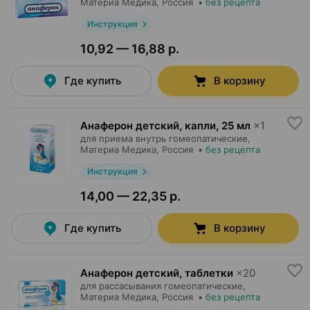
Материа Медика
, Россия
•
без рецепта
Инструкция
10,92 — 16,88 р.
Где купить
В корзину
Анаферон детский, капли
,
25 мл
×
1
для приема внутрь гомеопатические,
Материа Медика
, Россия
•
без рецепта
Инструкция
14,00 — 22,35 р.
Где купить
В корзину
Анаферон детский, таблетки
×
20
для рассасывания гомеопатические,
Материа Медика
, Россия
•
без рецепта