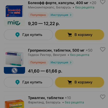
Болеофф форте, капсулы
,
400 мг
×
20
Минскинтеркапс
, Беларусь
•
без рецепта
Популярно
Инструкция
9,20 — 12,22 р.
Где купить
В корзину
Гроприносин, таблетки
,
500 мг
×
50
Гедеон Рихтер
, Венгрия
•
без рецепта
Популярно
Инструкция
41,60 — 61,66 р.
Где купить
В корзину
Триалгин, таблетки
×
10
Фармлэнд
, Беларусь
•
без рецепта