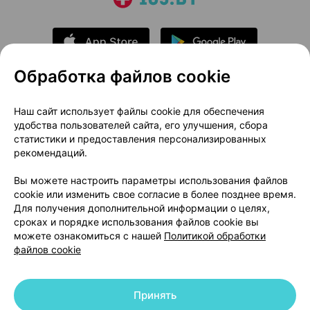
Обработка файлов cookie
О проекте
Новости проекта
Наш сайт использует файлы cookie для обеспечения
удобства пользователей сайта, его улучшения, сбора
Размещение рекламы
Медицинский маркетинг
статистики и предоставления персонализированных
Публичный договор
Доставка
рекомендаций.
Пользовательское соглашение
Вы можете настроить параметры использования файлов
Способы оплаты
Вакансии
Партнеры
cookie или изменить свое согласие в более позднее время.
Написать руководителю 103.by
Для получения дополнительной информации о целях,
сроках и порядке использования файлов cookie вы
Написать в поддержку
можете ознакомиться с нашей
Политикой обработки
Персональные настройки Cookie
файлов cookie
Обработка персональных данных
Принять
© 2026 ООО «Артокс Лаб», УНП 191700409 | 220012, Республика Беларусь,