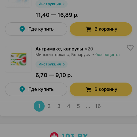
Инструкция
11,40 — 16,89 р.
Где купить
В корзину
Ангримакс, капсулы
×
20
Минскинтеркапс
, Беларусь
•
без рецепта
Инструкция
6,70 — 9,10 р.
Где купить
В корзину
1
2
3
4
5
…
16