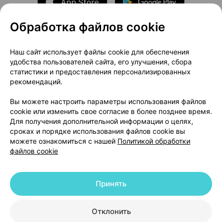
Обработка файлов cookie
О проекте
Новости проекта
Наш сайт использует файлы cookie для обеспечения
удобства пользователей сайта, его улучшения, сбора
Размещение рекламы
Медицинский маркетинг
статистики и предоставления персонализированных
Публичный договор
Доставка
рекомендаций.
Пользовательское соглашение
Вы можете настроить параметры использования файлов
Способы оплаты
Вакансии
Партнеры
cookie или изменить свое согласие в более позднее время.
Написать руководителю 103.by
Для получения дополнительной информации о целях,
сроках и порядке использования файлов cookie вы
Написать в поддержку
можете ознакомиться с нашей
Политикой обработки
Персональные настройки Cookie
файлов cookie
Обработка персональных данных
Принять
© 2026 ООО «Артокс Лаб», УНП 191700409 | 220012, Республика Беларусь,
г. Минск, улица Толбухина, 2, пом. 16 | help@103.by
|
Служба поддержки
+375 291212755
Отклонить