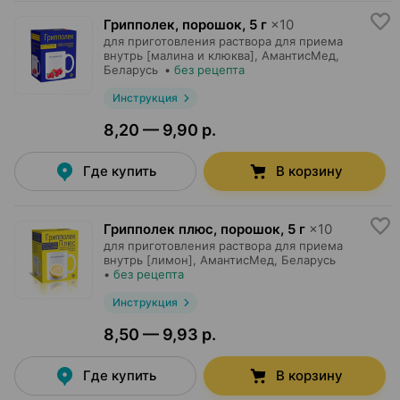
Грипполек, порошок
,
5 г
×
10
для приготовления раствора для приема
внутрь [малина и клюква],
АмантисМед
,
Беларусь
•
без рецепта
Инструкция
8,20 — 9,90 р.
Где купить
В корзину
Грипполек плюс, порошок
,
5 г
×
10
для приготовления раствора для приема
внутрь [лимон],
АмантисМед
, Беларусь
•
без рецепта
Инструкция
8,50 — 9,93 р.
Где купить
В корзину