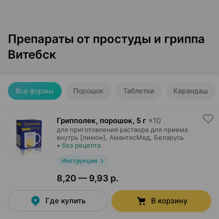
Препараты от простуды и гриппа
Витебск
Все формы
Порошок
Таблетки
Карандаш
Грипполек, порошок
,
5 г
×
10
для приготовления раствора для приема
внутрь [лимон],
АмантисМед
, Беларусь
•
без рецепта
Инструкция
8,20 — 9,93 р.
Где купить
В корзину