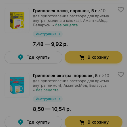
Грипполек плюс, порошок
,
5 г
×
10
для приготовления раствора для приема
внутрь [малина и клюква],
АмантисМед
,
Беларусь
•
без рецепта
Инструкция
7,48 — 9,92 р.
Где купить
В корзину
Грипполек экстра, порошок
,
5 г
×
10
для приготовления раствора для приема
внутрь [лимон],
АмантисМед
, Беларусь
•
без рецепта
Инструкция
8,50 — 10,54 р.
Где купить
В корзину