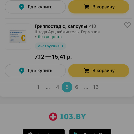
Где купить
В корзину
Гриппостад с, капсулы
×
10
Штада Арцнаймиттель
, Германия
•
без рецепта
Инструкция
7,12 — 15,41 р.
Где купить
В корзину
1
…
4
5
6
…
16