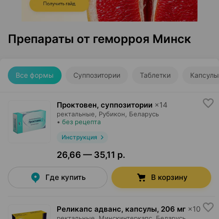
Препараты от геморроя Минск
Все формы
Суппозитории
Таблетки
Капсулы
Проктовен, суппозитории
×
14
ректальные,
Рубикон
, Беларусь
•
без рецепта
Инструкция
26,66 — 35,11 р.
Где купить
В корзину
Реликапс адванс, капсулы
,
206 мг
×
10
ректальные,
Минскинтеркапс
, Беларусь