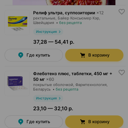
Релиф ультра, суппозитории
×
12
ректальные,
Байер Консьюмер Кэр
,
Швейцария
•
без рецепта
Инструкция
37,28 — 54,41 р.
Где купить
В корзину
Флеботенз плюс, таблетки
,
450 мг +
50 мг
×
60
покрытые оболочкой,
Фармтехнология
,
Беларусь
•
без рецепта
Инструкция
23,10 — 32,10 р.
Где купить
В корзину