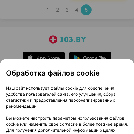
1
2
3
4
5
Обработка файлов cookie
О проекте
Новости проекта
Наш сайт использует файлы cookie для обеспечения
удобства пользователей сайта, его улучшения, сбора
Размещение рекламы
Медицинский маркетинг
статистики и предоставления персонализированных
Публичный договор
Доставка
рекомендаций.
Пользовательское соглашение
Вы можете настроить параметры использования файлов
Способы оплаты
Вакансии
Партнеры
cookie или изменить свое согласие в более позднее время.
Написать руководителю 103.by
Для получения дополнительной информации о целях,