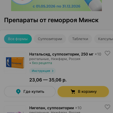
Препараты от геморроя Минск
Все формы
Суппозитории
Таблетки
Капсулы
Натальсид, суппозитории
,
250 мг
×
10
ректальные,
Нижфарм
, Россия
•
без рецепта
Инструкция
23,06 — 35,06 р.
Где купить
В корзину
Нигепан, суппозитории
×
10
ректальные,
Нижфарм
, Россия