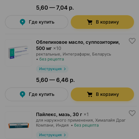
5,60 — 7,04 р.
Где купить
В корзину
Облепиховое масло, суппозитории
,
500 мг
×
10
ректальные,
Интеграфарм
, Беларусь
•
без рецепта
Инструкция
5,60 — 6,46 р.
Где купить
В корзину
Пайлекс, мазь
,
30 г
×
1
для наружного применения,
Хималайя Драг
Компани
, Индия
•
без рецепта
Инструкция