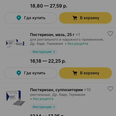
18,80 — 27,59 р.
Где купить
В корзину
Постеризан, мазь
,
25 г
×
1
для ректального и наружного применения,
Др. Каде
, Германия
•
без рецепта
Инструкция
16,18 — 22,25 р.
Где купить
В корзину
Постеризан, суппозитории
×
10
ректальные,
Др. Каде
, Германия
•
без рецепта
Инструкция