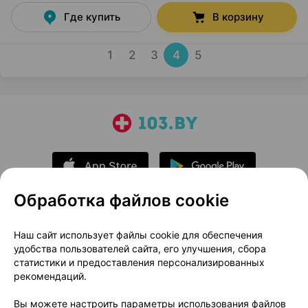
Где купить
В корзину
1
2
3
4
5
Обработка файлов cookie
О проекте
Новости проекта
Наш сайт использует файлы cookie для обеспечения
удобства пользователей сайта, его улучшения, сбора
Размещение рекламы
Медицинский маркетинг
статистики и предоставления персонализированных
Публичный договор
Доставка
рекомендаций.
Пользовательское соглашение
Вы можете настроить параметры использования файлов