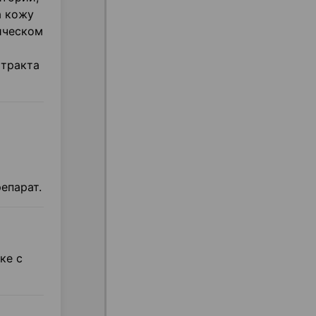
а кожу
ическом
 тракта
епарат.
ке с