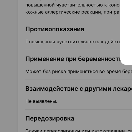
повышенной чувствительностью к консерва
кожные аллергические реакции, при развит
Противопоказания
Повышенная чувствительность к действующ
Применение при беременности и 
Может без риска применяться во время бер
Взаимодействие с другими лека
Не выявлены.
Передозировка
Случаи передозировки или интоксикации, с