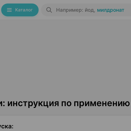
Каталог
Например: йод
,
милдронат
и: инструкция по применению
уска
: