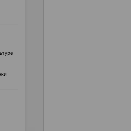
ьтуре
нки