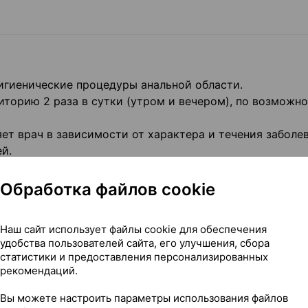
игиенические процедуры анальной области.
иторию 2 раза в сутки (утром и вечером), по возможн
т врач в зависимости от характера и течения заболев
й.
иц с нарушением функции печени, почек, других кате
Обработка файлов cookie
Наш сайт использует файлы cookie для обеспечения
удобства пользователей сайта, его улучшения, сбора
статистики и предоставления персонализированных
рекомендаций.
Вы можете настроить параметры использования файлов
ия даже при длительном применении. У пациентов с