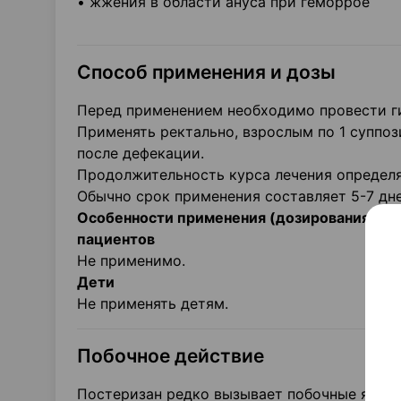
• жжения в области ануса при геморрое
Способ применения и дозы
Перед применением необходимо провести г
Применять ректально, взрослым по 1 суппоз
после дефекации.
Продолжительность курса лечения определяе
Обычно срок применения составляет 5-7 дне
Особенности применения (дозирования) у л
пациентов
Не применимо.
Дети
Не применять детям.
Побочное действие
Постеризан редко вызывает побочные явлен