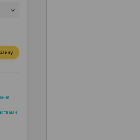
орзину
ения
дствами