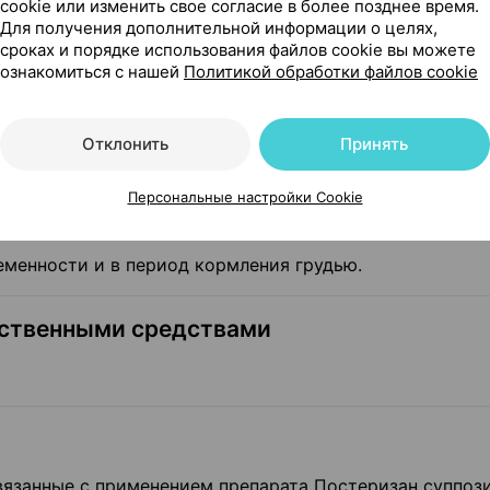
cookie или изменить свое согласие в более позднее время.
нту фенолу или другим компонентам препарата возмож
Для получения дополнительной информации о целях,
ии которых применение препарата следует прекратить.
сроках и порядке использования файлов cookie вы можете
ознакомиться с нашей
Политикой обработки файлов cookie
Отклонить
Принять
ему веществу или любому из компонентов препарата.
Персональные настройки Cookie
в период кормления грудью
еменности и в период кормления грудью.
рственными средствами
вязанные с применением препарата Постеризан суппоз