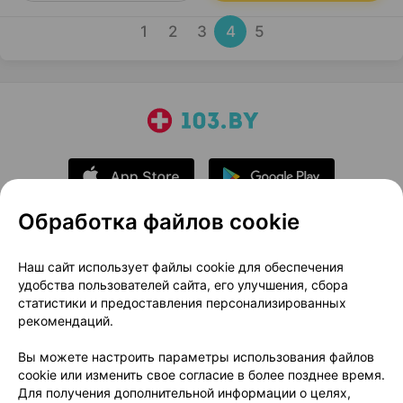
1
2
3
4
5
Обработка файлов cookie
О проекте
Новости проекта
Наш сайт использует файлы cookie для обеспечения
удобства пользователей сайта, его улучшения, сбора
Размещение рекламы
Медицинский маркетинг
статистики и предоставления персонализированных
Публичный договор
Доставка
рекомендаций.
Пользовательское соглашение
Вы можете настроить параметры использования файлов
Способы оплаты
Вакансии
Партнеры
cookie или изменить свое согласие в более позднее время.
Написать руководителю 103.by
Для получения дополнительной информации о целях,