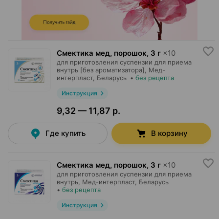
Смектика мед, порошок
,
3 г
×
10
для приготовления суспензии для приема
внутрь [без ароматизатора],
Мед-
интерпласт
, Беларусь
•
без рецепта
Инструкция
9,32 — 11,87 р.
Где купить
В корзину
Смектика мед, порошок
,
3 г
×
10
для приготовления суспензии для приема
внутрь,
Мед-интерпласт
, Беларусь
•
без рецепта
Инструкция