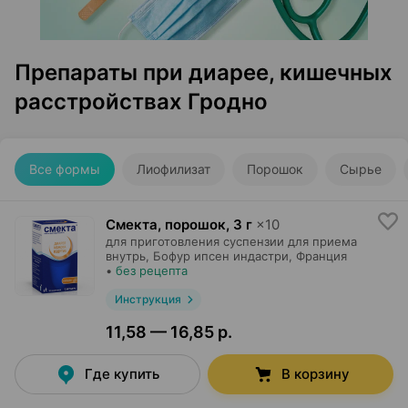
Препараты при диарее, кишечных
расстройствах Гродно
Все формы
Лиофилизат
Порошок
Сырье
Смекта, порошок
,
3 г
×
10
для приготовления суспензии для приема
внутрь,
Бофур ипсен индастри
, Франция
•
без рецепта
Инструкция
11,58 — 16,85 р.
Где купить
В корзину