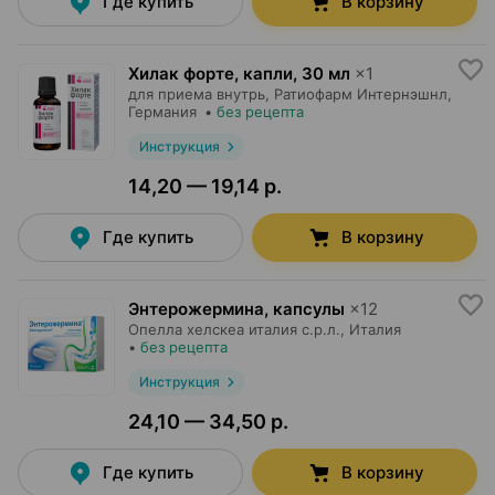
Где купить
В корзину
Хилак форте, капли
,
30 мл
×
1
для приема внутрь,
Ратиофарм Интернэшнл
,
Германия
•
без рецепта
Инструкция
14,20 — 19,14 р.
Где купить
В корзину
Энтерожермина, капсулы
×
12
Опелла хелскеа италия с.р.л.
, Италия
•
без рецепта
Инструкция
24,10 — 34,50 р.
Где купить
В корзину