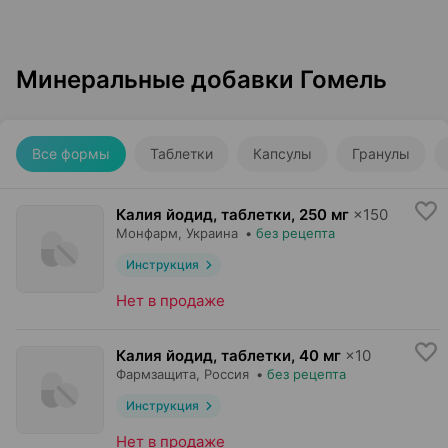
Минеральные добавки Гомель
Все формы
Таблетки
Капсулы
Гранулы
Калия йодид, таблетки
,
250 мг
×
150
Монфарм
, Украина
•
без рецепта
Инструкция
Нет в продаже
Калия йодид, таблетки
,
40 мг
×
10
Фармзащита
, Россия
•
без рецепта
Инструкция
Нет в продаже