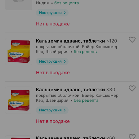
Индия
•
без рецепта
Инструкция
Нет в продаже
Кальцемин адванс, таблетки
×
120
покрытые оболочкой,
Байер Консьюмер
Кэр
, Швейцария
•
без рецепта
Инструкция
Нет в продаже
Кальцемин адванс, таблетки
×
30
покрытые оболочкой,
Байер Консьюмер
Кэр
, Швейцария
•
без рецепта
Инструкция
Нет в продаже
Кальцемин адванс, таблетки
×
60