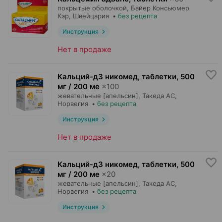
покрытые оболочкой,
Байер Консьюмер
Кэр
, Швейцария
•
без рецепта
Инструкция
Нет в продаже
Кальций-д3 никомед, таблетки
,
500
мг / 200 ме
×
100
жевательные [апельсин],
Такеда АС
,
Норвегия
•
без рецепта
Инструкция
Нет в продаже
Кальций-д3 никомед, таблетки
,
500
мг / 200 ме
×
20
жевательные [апельсин],
Такеда АС
,
Норвегия
•
без рецепта
Инструкция