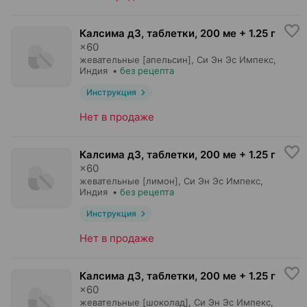
Калсима д3, таблетки
,
200 ме + 1.25 г
×
60
жевательные [апельсин],
Си Эн Эс Импекс
,
Индия
•
без рецепта
Инструкция
Нет в продаже
Калсима д3, таблетки
,
200 ме + 1.25 г
×
60
жевательные [лимон],
Си Эн Эс Импекс
,
Индия
•
без рецепта
Инструкция
Нет в продаже
Калсима д3, таблетки
,
200 ме + 1.25 г
×
60
жевательные [шоколад],
Си Эн Эс Импекс
,