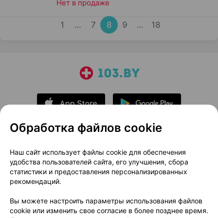
Нет в продаже
1
…
7
8
9
…
18
Обработка файлов cookie
О проекте
Новости проекта
Наш сайт использует файлы cookie для обеспечения
удобства пользователей сайта, его улучшения, сбора
Размещение рекламы
Медицинский маркетинг
статистики и предоставления персонализированных
Публичный договор
Доставка
рекомендаций.
Пользовательское соглашение
Вы можете настроить параметры использования файлов
Способы оплаты
Вакансии
Партнеры
cookie или изменить свое согласие в более позднее время.