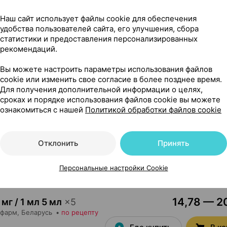
4,47 — 5
50 г
×
1
•
без рецепта
Наш сайт использует файлы cookie для обеспечения
удобства пользователей сайта, его улучшения, сбора
Где купить
В к
статистики и предоставления персонализированных
рекомендаций.
25,34 — 35
и
,
250 мг
×
10
Вы можете настроить параметры использования файлов
cookie или изменить свое согласие в более позднее время.
без рецепта
Для получения дополнительной информации о целях,
Где купить
В к
сроках и порядке использования файлов cookie вы можете
ознакомиться с нашей
Политикой обработки файлов cookie
7 429
мг
×
28
Отклонить
Принять
Новартис Фарма
,
Где купить
В к
Персональные настройки Cookie
14,78 — 20
 мг / 1 мл 5 мл
×
5
кфарм
, Беларусь
•
по рецепту