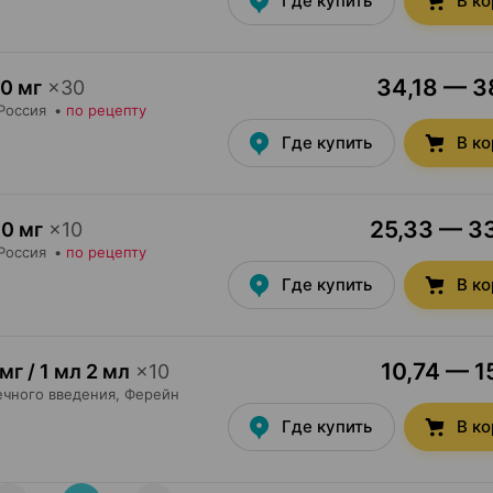
Где купить
В к
34,18 — 38
0 мг
×
30
 Россия
•
по рецепту
Где купить
В к
25,33 — 33
0 мг
×
10
 Россия
•
по рецепту
Где купить
В к
10,74 — 1
мг / 1 мл 2 мл
×
10
чного введения,
Ферейн
Где купить
В к