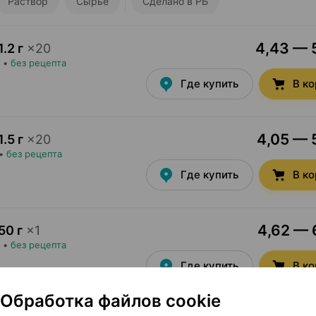
Раствор
Сырье
Сделано в РБ
4,43 — 5
1.2 г
×
20
•
без рецепта
Где купить
В к
4,05 — 5
1.5 г
×
20
•
без рецепта
Где купить
В к
4,62 — 6
50 г
×
1
•
без рецепта
Где купить
В к
Обработка файлов cookie