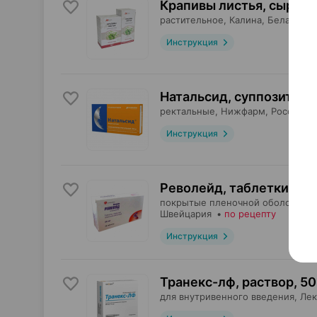
Крапивы листья, сырье
,
растительное,
Калина
, Беларусь
Инструкция
Натальсид, суппозитори
ректальные,
Нижфарм
, Россия
•
Инструкция
Револейд, таблетки
,
50 
покрытые пленочной оболочкой,
Швейцария
•
по рецепту
Инструкция
Транекс-лф, раствор
,
50
для внутривенного введения,
Ле