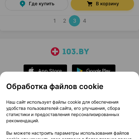
Где купить
В корзину
1
2
3
4
Обработка файлов cookie
О проекте
Новости проекта
Наш сайт использует файлы cookie для обеспечения
удобства пользователей сайта, его улучшения, сбора
Размещение рекламы
Медицинский маркетинг
статистики и предоставления персонализированных
Публичный договор
Доставка
рекомендаций.
Пользовательское соглашение
Вы можете настроить параметры использования файлов
Способы оплаты
Вакансии
Партнеры