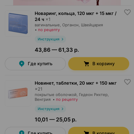
Новаринг, кольца
,
120 мкг + 15 мкг /
24 ч
×
1
вагинальные,
Органон
, Швейцария
•
по рецепту
Инструкция
43,86 — 61,33 р.
Где купить
В корзину
Новинет, таблетки
,
20 мкг + 150 мкг
×
21
покрытые оболочкой,
Гедеон Рихтер
,
Венгрия
•
по рецепту
Инструкция
10,01 — 25,05 р.
Где купить
В корзину