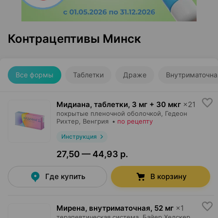
Контрацептивы Минск
Все формы
Таблетки
Драже
Внутриматочна
Мидиана, таблетки
,
3 мг + 30 мкг
×
21
покрытые пленочной оболочкой,
Гедеон
Рихтер
, Венгрия
•
по рецепту
Инструкция
27,50 — 44,93 р.
Где купить
В корзину
Мирена, внутриматочная
,
52 мг
×
1
терапевтическая система,
Байер Хелскер
,