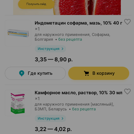
Индометацин софарма, мазь
,
10% 40 г
×
1
для наружного применения,
Софарма
,
Болгария
•
без рецепта
Инструкция
3,35 — 8,90 р.
Где купить
В корзину
Камфорное масло, раствор
,
10% 30 мл
×
1
для наружного применения [масляный],
БЗМП
, Беларусь
•
без рецепта
Инструкция
3,22 — 4,02 р.