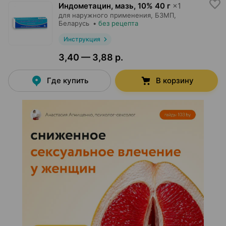
Индометацин, мазь
,
10% 40 г
×
1
для наружного применения,
БЗМП
,
Беларусь
•
без рецепта
Инструкция
3,40 — 3,88 р.
Где купить
В корзину