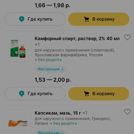
1,66 — 1,98 р.
Где купить
В корзину
Камфорный спирт, раствор
,
2% 40 мл
×
1
для наружного применения [спиртовой],
Ярославская фармфабрика
, Россия
•
без рецепта
Инструкция
1,53 — 2,00 р.
Где купить
В корзину
Капсикам, мазь
,
15 г
×
1
для наружного применения,
Гриндекс
,
Латвия
•
без рецепта
Инструкция