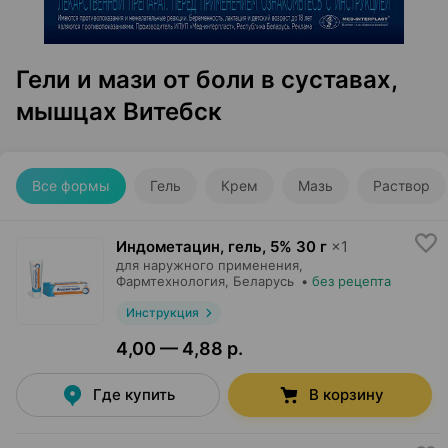
Гели и мази от боли в суставах,
мышцах Витебск
Все формы
Гель
Крем
Мазь
Раствор
Индометацин, гель
,
5% 30 г
×
1
для наружного применения,
Фармтехнология
, Беларусь
•
без рецепта
Инструкция
4,00 — 4,88 р.
Где купить
В корзину