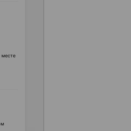
 месте
ом