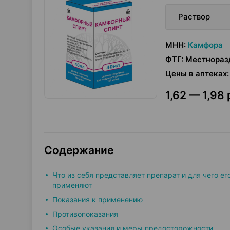
Раствор
МНН
:
Камфора
ФТГ
:
Местнораз
Цены в аптеках
:
1,62 — 1,98 
Содержание
Что из себя представляет препарат и для чего ег
применяют
Показания к применению
Противопоказания
Особые указания и меры предосторожности