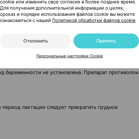
cookie или изменить свое согласие в более позднее время.
Для получения дополнительной информации о целях,
сроках и порядке использования файлов cookie вы можете
ознакомиться с нашей
Политикой обработки файлов cookie
ивание
аете, что забеременели, или планируете беременность
Отклонить
Принять
ируйтесь с врачом или работником аптеки.
Персональные настройки Cookie
д беременности не установлена. Препарат противопок
 период лактации следует прекратить грудное