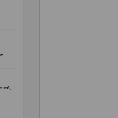
ые
олей,