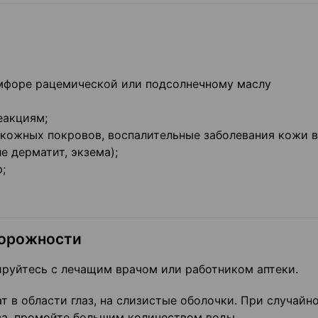
амфоре рацемической или подсолнечному маслу
еакциям;
 кожных покровов, воспалительные заболевания кожи в
е дерматит, экзема);
;
торожности
руйтесь с лечащим врачом или работником аптеки.
т в области глаз, на слизистые оболочки. При случайн
за, промойте большим количеством воды.