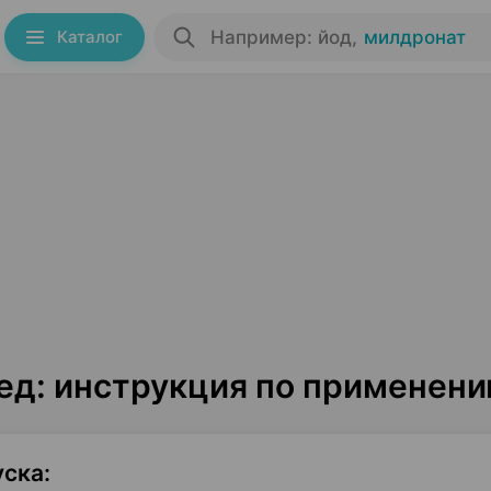
Каталог
Например: йод
,
милдронат
д: инструкция по применен
уска
: