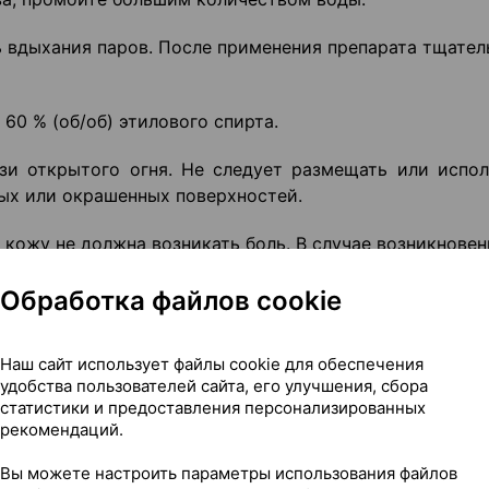
ь вдыхания паров. После применения препарата тщател
60 % (об/об) этилового спирта.
изи открытого огня. Не следует размещать или испол
ых или окрашенных поверхностей.
 кожу не должна возникать боль. В случае возникновен
димо прекратить применение лекарственного препарата
Обработка файлов cookie
Наш сайт использует файлы cookie для обеспечения
удобства пользователей сайта, его улучшения, сбора
 до 18 лет вследствие риска неэффективности и вероят
статистики и предоставления персонализированных
рекомендаций.
Вы можете настроить параметры использования файлов
арат