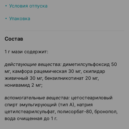
Условия отпуска
Упаковка
Состав
1 г мази содержит:
действующие вещества:
диметилсульфоксид 50
мг, камфора рацемическая 30 мг, скипидар
живичный 30 мг, бензилникотинат 20 мг,
нонивамид 2 мг;
вспомогательные вещества:
цетостеариловый
спирт эмульгирующий (тип А), натрия
цетилстеарилсульфат, полисорбат-80, бронопол,
вода очищенная до 1 г.