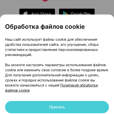
Обработка файлов cookie
О проекте
Новости проекта
Наш сайт использует файлы cookie для обеспечения
удобства пользователей сайта, его улучшения, сбора
Размещение рекламы
Медицинский маркетинг
статистики и предоставления персонализированных
Публичный договор
Доставка
рекомендаций.
Пользовательское соглашение
Вы можете настроить параметры использования файлов
Способы оплаты
Вакансии
Партнеры
cookie или изменить свое согласие в более позднее время.
Написать руководителю 103.by
Для получения дополнительной информации о целях,
сроках и порядке использования файлов cookie вы
Написать в поддержку
можете ознакомиться с нашей
Политикой обработки
Персональные настройки Cookie
файлов cookie
Обработка персональных данных
Принять
© 2026 ООО «Артокс Лаб», УНП 191700409 | 220012, Республика Беларусь,