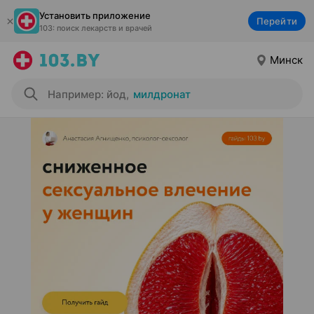
Установить приложение
Перейти
103: поиск лекарств и врачей
Минск
Например: йод
,
милдронат