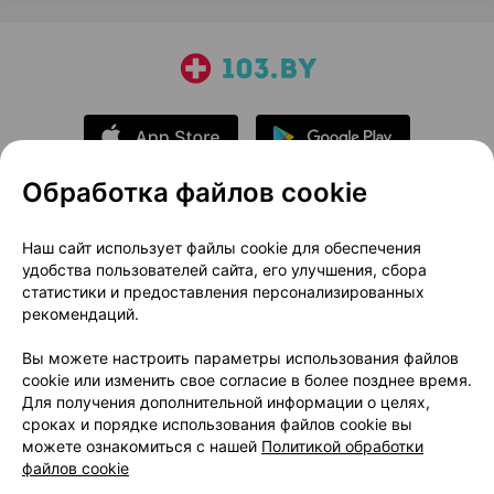
Обработка файлов cookie
О проекте
Новости проекта
Наш сайт использует файлы cookie для обеспечения
удобства пользователей сайта, его улучшения, сбора
Размещение рекламы
Медицинский маркетинг
статистики и предоставления персонализированных
Публичный договор
Доставка
рекомендаций.
Пользовательское соглашение
Вы можете настроить параметры использования файлов
Способы оплаты
Вакансии
Партнеры
cookie или изменить свое согласие в более позднее время.
Написать руководителю 103.by
Для получения дополнительной информации о целях,
сроках и порядке использования файлов cookie вы
Написать в поддержку
можете ознакомиться с нашей
Политикой обработки
Персональные настройки Cookie
файлов cookie
Обработка персональных данных