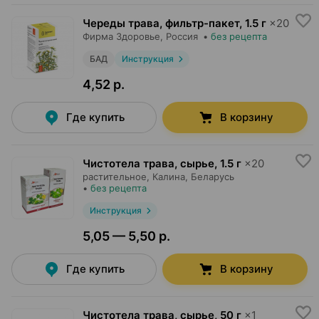
Череды трава, фильтр-пакет
,
1.5 г
×
20
Фирма Здоровье
, Россия
•
без рецепта
БАД
Инструкция
4,52 р.
Где купить
В корзину
Чистотела трава, сырье
,
1.5 г
×
20
растительное,
Калина
, Беларусь
•
без рецепта
Инструкция
5,05 — 5,50 р.
Где купить
В корзину
Чистотела трава, сырье
,
50 г
×
1