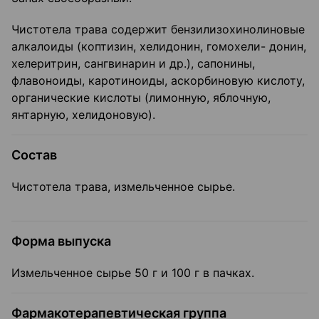
Чистотела трава содержит бензилизохинолиновые
алкалоиды (коптизин, хелидонин, гомохели- донин,
хелеритрин, сангвинарин и др.), сапонины,
флавоноиды, каротиноиды, аскорбиновую кислоту,
органические кислоты (лимонную, яблочную,
янтарную, хелидоновую).
Состав
Чистотела трава, измельченное сырье.
Форма выпуска
Измельченное сырье 50 г и 100 г в пачках.
Фармакотерапевтическая группа