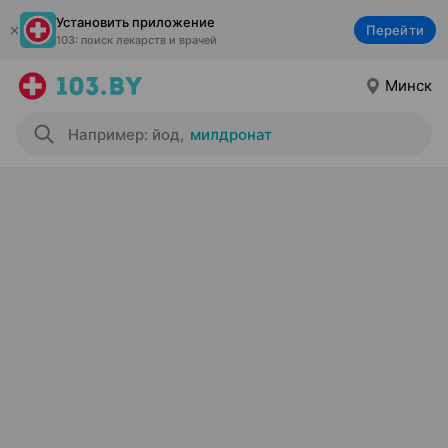
Установить приложение
Перейти
103: поиск лекарств и врачей
Минск
Например: йод
,
милдронат