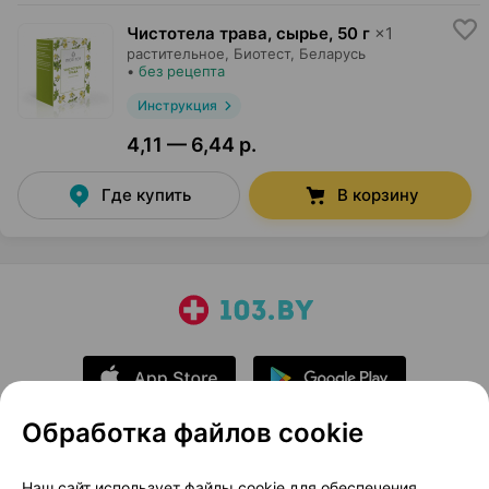
Чистотела трава, сырье
,
50 г
×
1
растительное,
Биотест
, Беларусь
•
без рецепта
Инструкция
4,11 — 6,44 р.
Где купить
В корзину
Обработка файлов cookie
О проекте
Новости проекта
Наш сайт использует файлы cookie для обеспечения