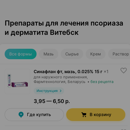
Препараты для лечения псориаза
и дерматита Витебск
Все формы
Мазь
Сырье
Крем
Раствор
Синафлан фт, мазь
,
0.025% 15 г
×
1
для наружного применения,
Фармтехнология
, Беларусь
•
без рецепта
Инструкция
3,95 — 6,50 р.
Где купить
В корзину