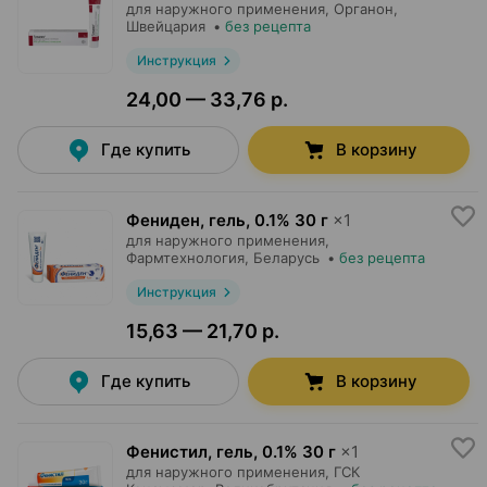
для наружного применения,
Органон
,
Швейцария
•
без рецепта
Инструкция
24,00 — 33,76 р.
Где купить
В корзину
Фениден, гель
,
0.1% 30 г
×
1
для наружного применения,
Фармтехнология
, Беларусь
•
без рецепта
Инструкция
15,63 — 21,70 р.
Где купить
В корзину
Фенистил, гель
,
0.1% 30 г
×
1
для наружного применения,
ГСК