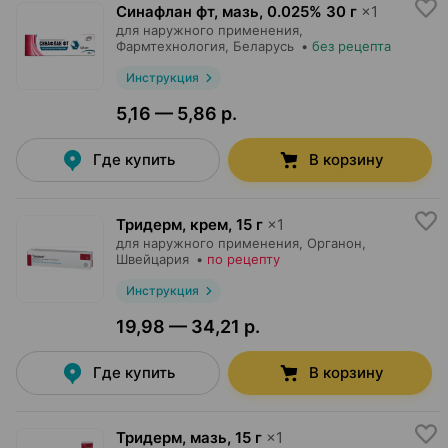
Синафлан фт, мазь
,
0.025% 30 г
×
1
для наружного применения,
Фармтехнология
, Беларусь
•
без рецепта
Инструкция
5,16 — 5,86 р.
Где купить
В корзину
Тридерм, крем
,
15 г
×
1
для наружного применения,
Органон
,
Швейцария
•
по рецепту
Инструкция
19,98 — 34,21 р.
Где купить
В корзину
Тридерм, мазь
,
15 г
×
1