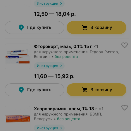
Инструкция
12,50 — 18,04 р.
Где купить
В корзину
Фторокорт, мазь
,
0.1% 15 г
×
1
для наружного применения,
Гедеон Рихтер
,
Венгрия
•
без рецепта
Инструкция
11,60 — 15,92 р.
Где купить
В корзину
Хлоропирамин, крем
,
1% 18 г
×
1
для наружного применения,
БЗМП
,
Беларусь
•
без рецепта
Инструкция