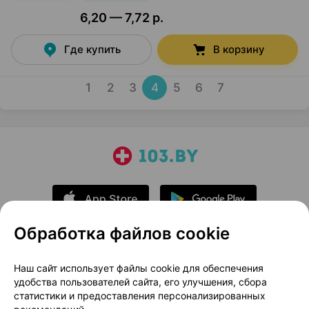
6,20 — 7,72 р.
Где купить
В корзину
1
2
3
4
5
6
7
Обработка файлов cookie
О проекте
Новости проекта
Наш сайт использует файлы cookie для обеспечения
удобства пользователей сайта, его улучшения, сбора
Размещение рекламы
Медицинский маркетинг
статистики и предоставления персонализированных
Публичный договор
Доставка