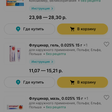
Консьюмер
, Великобритания
•
без рецепта
Инструкция
23,98 — 28,30 р.
Где купить
В корзину
Флуцинар, гель
,
0.025% 15 г
×
1
для наружного применения,
Польфа; Ельфа
,
Польша
•
без рецепта
Инструкция
11,07 — 15,21 р.
Где купить
В корзину
Флуцинар, мазь
,
0.025% 15 г
×
1
для наружного применения,
Польфа; Ельфа
,
Польша
•
без рецепта