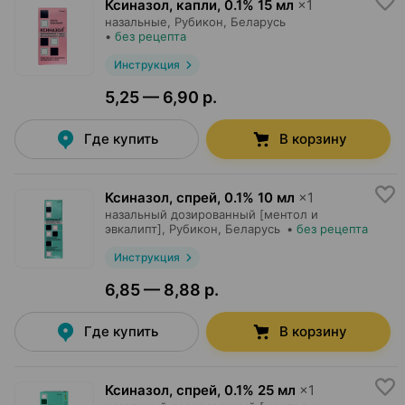
Ксиназол, капли
,
0.1% 15 мл
×
1
назальные,
Рубикон
, Беларусь
•
без рецепта
Инструкция
5,25 — 6,90 р.
Где купить
В корзину
Ксиназол, спрей
,
0.1% 10 мл
×
1
назальный дозированный [ментол и
эвкалипт],
Рубикон
, Беларусь
•
без рецепта
Инструкция
6,85 — 8,88 р.
Где купить
В корзину
Ксиназол, спрей
,
0.1% 25 мл
×
1