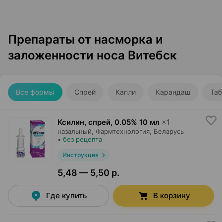
Препараты от насморка и
заложенности носа Витебск
Все формы
Спрей
Капли
Карандаш
Таб
Ксилин, спрей
,
0.05% 10 мл
×
1
назальный,
Фармтехнология
, Беларусь
•
без рецепта
Инструкция
5,48 — 5,50 р.
Где купить
В корзину