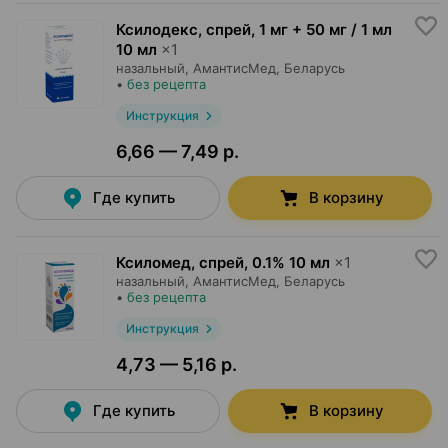
Ксилодекс, спрей
,
1 мг + 50 мг / 1 мл
10 мл
×
1
назальный,
АмантисМед
, Беларусь
•
без рецепта
Инструкция
6,66 — 7,49 р.
Где купить
В корзину
Ксиломед, спрей
,
0.1% 10 мл
×
1
назальный,
АмантисМед
, Беларусь
•
без рецепта
Инструкция
4,73 — 5,16 р.
Где купить
В корзину