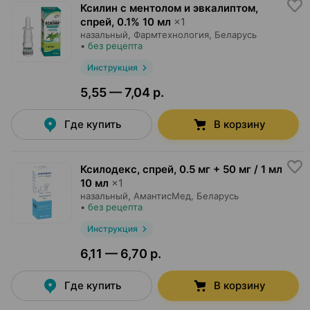
Ксилин с ментолом и эвкалиптом,
спрей
,
0.1% 10 мл
×
1
назальный,
Фармтехнология
, Беларусь
•
без рецепта
Инструкция
5,55 — 7,04 р.
Где купить
В корзину
Ксилодекс, спрей
,
0.5 мг + 50 мг / 1 мл
10 мл
×
1
назальный,
АмантисМед
, Беларусь
•
без рецепта
Инструкция
6,11 — 6,70 р.
Где купить
В корзину