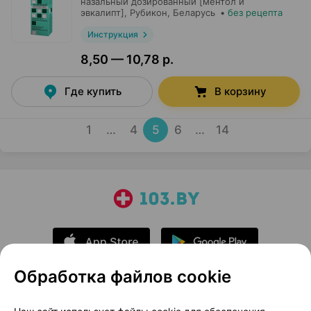
назальный дозированный [ментол и
эвкалипт],
Рубикон
, Беларусь
•
без рецепта
Инструкция
8,50 — 10,78 р.
Где купить
В корзину
1
…
4
5
6
…
14
Обработка файлов cookie
О проекте
Новости проекта