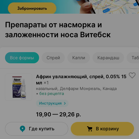
Препараты от насморка и
заложенности носа Витебск
Все формы
Спрей
Капли
Карандаш
Таб
Африн увлажняющий, спрей
,
0.05% 15
мл
×
1
назальный,
Делфарм Монреаль
, Канада
•
без рецепта
Инструкция
19,90 — 29,26 р.
Где купить
В корзину