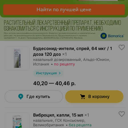
Будесонид-интели, спрей
,
64 мкг / 1
доза 120 доз
×
1
назальный дозированный,
Альдо-Юнион
,
Испания
•
по рецепту
Инструкция
40,20 — 40,46 р.
Где купить
В корзину
Виброцил, капли
,
15 мл
×
1
назальные,
ГСК Консьюмер
,
Великобритания
•
без рецепта