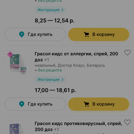
•
без рецепта
Инструкция
8,25 — 12,54 р.
Где купить
В корзину
Грасол кидс от аллергии, спрей
,
200
доз
×
1
назальный,
Доктор Клаус
, Беларусь
•
без рецепта
Инструкция
17,00 — 18,61 р.
Где купить
В корзину
Грасол кидс противовирусный, спрей
,
200 доз
×
1