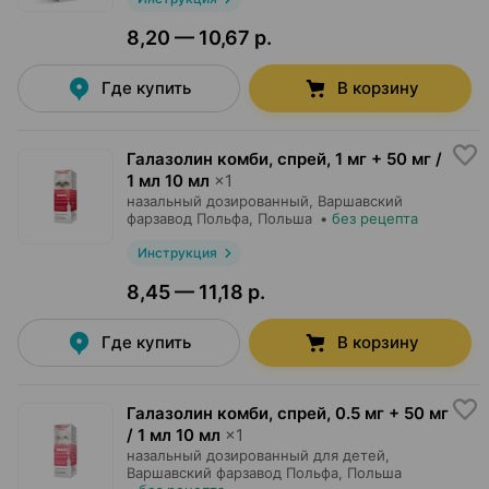
8,20 — 10,67 р.
Где купить
В корзину
Галазолин комби, спрей
,
1 мг + 50 мг /
1 мл 10 мл
×
1
назальный дозированный,
Варшавский
фарзавод Польфа
, Польша
•
без рецепта
Инструкция
8,45 — 11,18 р.
Где купить
В корзину
Галазолин комби, спрей
,
0.5 мг + 50 мг
/ 1 мл 10 мл
×
1
назальный дозированный для детей,
Варшавский фарзавод Польфа
, Польша