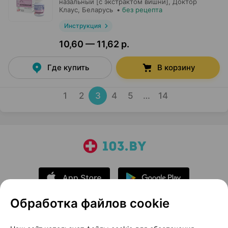
назальный [с экстрактом вишни],
Доктор
Клаус
, Беларусь
•
без рецепта
Инструкция
10,60 — 11,62 р.
Где купить
В корзину
1
2
3
4
5
…
14
Обработка файлов cookie
О проекте
Новости проекта