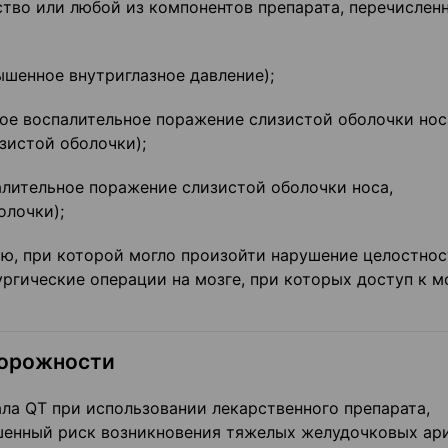
ство или любой из компонентов препарата, перечислен
ышенное внутриглазное давле­ние);
кое воспалительное поражение слизистой оболочки нос
зистой оболочки);
палительное поражение слизистой оболочки носа,
олочки);
ию, при которой могло произойти нарушение целостно
ргиче­ские операции на мозге, при которых доступ к м
торожности
а QT при использовании ле­карственного препарата,
енный риск возникновения тяжелых желудочковых ар