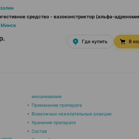
золин
гестивное средство - вазоконстриктор (альфа-адреноми
Минск
р.
Где купить
В к
механизмами
Применение препарата
Возможные нежелательные реакции
Хранение препарата
Состав
ьность