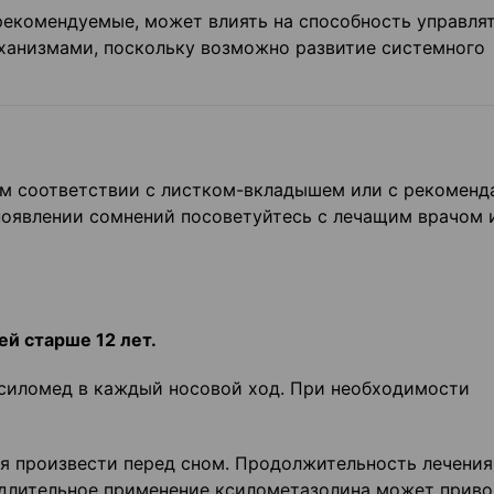
екомендуемые, может влиять на способность управля
ханизма­ми, поскольку возможно развитие системного
ом соответствии с листком-вкладышем или с рекомен
 появлении сомнений посоветуйтесь с лечащим врачом 
ей старше 12 лет.
Ксиломед в каждый носовой ход. При необходимости
я произвести перед сном. Продолжительность лечения
к дли­тельное применение ксилометазолина может приво