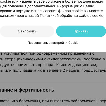
cookie или изменить свое согласие в более позднее время.
Для получения дополнительной информации о целях,
парата, может вызвать раздраже­ние и отек слизистой
сроках и порядке использования файлов cookie вы можете
ельном применении.
ознакомиться с нашей
Политикой обработки файлов cookie
арат
Отклонить
Принять
ете, недавно принимали или планируете принимать лю
а­там, отпускаемым без рецепта врача.
Персональные настройки Cookie
т усиливаться при одновремен­ном применении с
и тетрацик­лическими антидепрессантами, особенно в
ендуется применять препарат Ксиломед пациентам,
 или получавшим их в течение 2 недель, предшеств
вание и фертильность
аете, что беременны, или пыта­етесь забеременеть, пе