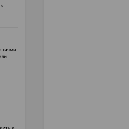
ть
дациями
или
дить к