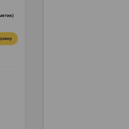
метик)
орзину