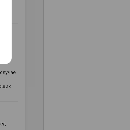
бые
 случае
ующих
ред