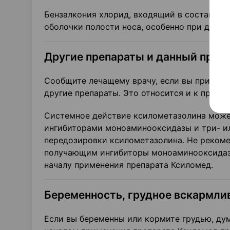
Бензалкония хлорид, входящий в состав пре
оболочки полости носа, особенно при длит
Другие препараты и данный преп
Сообщите лечащему врачу, если вы принима
другие препараты. Это относится и к препар
Системное действие ксилометазолина може
ингибиторами моноаминооксидазы и три- ил
передозировки ксиломета­золина. Не реком
получающим ингибиторы моноаминооксидазы
началу применения препарата Ксиломед.
Беременность, грудное вскармли
Если вы беременны или кормите грудью, дум