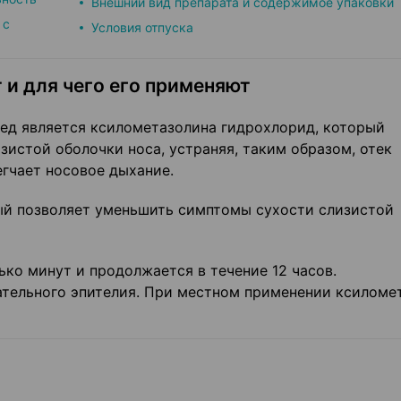
Внешний вид препарата и содержимое упаковки
 с
Условия отпуска
 и для чего его применяют
д является ксилометазолина гидрохлорид, который
истой оболочки носа, устраняя, таким образом, отек
егчает носовое дыхание.
ый позволяет уменьшить симпто­мы сухости слизистой
ко минут и продолжается в тече­ние 12 часов.
тельного эпите­лия. При местном применении ксиломе