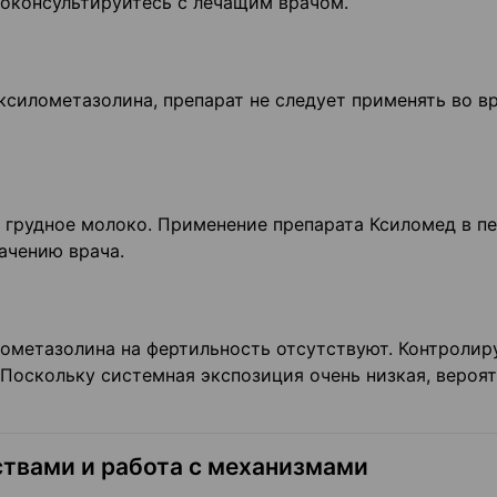
окон­сультируйтесь с лечащим врачом.
силометазолина, препарат не следует применять во в
в грудное молоко. Применение препарата Ксиломед в п
­чению врача.
ометазолина на фертильность отсутствуют. Контроли
Поскольку системная экспозиция очень низкая, вероя
твами и работа с механизмами