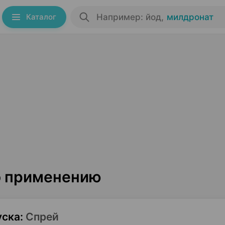
Каталог
Например: йод
,
милдронат
о применению
уска
:
Спрей