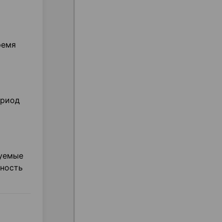
ремя
ериод
руемые
тность