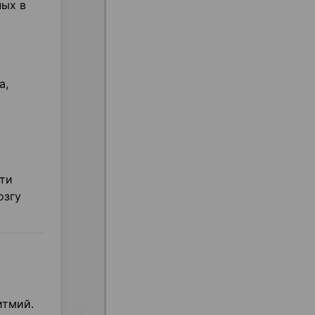
ных в
а,
сти
озгу
итмий.