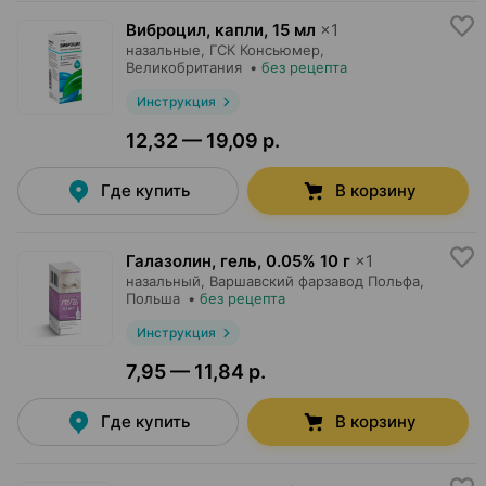
Виброцил, капли
,
15 мл
×
1
назальные,
ГСК Консьюмер
,
Великобритания
•
без рецепта
Инструкция
12,32 — 19,09 р.
Где купить
В корзину
Галазолин, гель
,
0.05% 10 г
×
1
назальный,
Варшавский фарзавод Польфа
,
Польша
•
без рецепта
Инструкция
7,95 — 11,84 р.
Где купить
В корзину