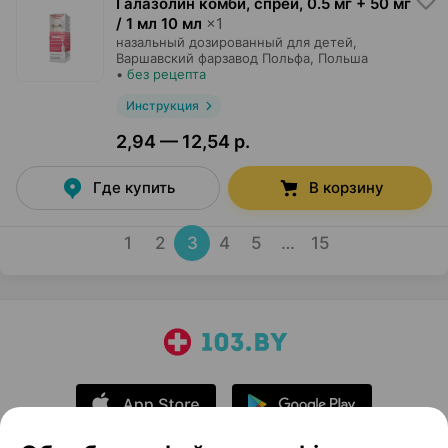
Галазолин комби, спрей
,
0.5 мг + 50 мг
/ 1 мл 10 мл
×
1
назальный дозированный для детей,
Варшавский фарзавод Польфа
, Польша
•
без рецепта
Инструкция
2,94 — 12,54 р.
Где купить
В корзину
1
2
3
4
5
…
15