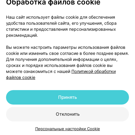
Обработка файлов cookie
О проекте
Новости проекта
Наш сайт использует файлы cookie для обеспечения
удобства пользователей сайта, его улучшения, сбора
Размещение рекламы
Медицинский маркетинг
статистики и предоставления персонализированных
Публичный договор
Доставка
рекомендаций.
Пользовательское соглашение
Вы можете настроить параметры использования файлов
Способы оплаты
Вакансии
Партнеры
cookie или изменить свое согласие в более позднее время.
Написать руководителю 103.by
Для получения дополнительной информации о целях,
сроках и порядке использования файлов cookie вы
Написать в поддержку
можете ознакомиться с нашей
Политикой обработки
Персональные настройки Cookie
файлов cookie
Обработка персональных данных
Принять
© 2026 ООО «Артокс Лаб», УНП 191700409 | 220012, Республика Беларусь,
г. Минск, улица Толбухина, 2, пом. 16 | help@103.by
|
Служба поддержки
+375 291212755
Отклонить
Персональные настройки Cookie
Каталог
Корзина
Избранное
Профиль