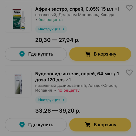
Африн экстро, спрей
,
0.05% 15 мл
×
1
назальный,
Делфарм Монреаль
, Канада
•
без рецепта
Инструкция
20,30 — 27,94 р.
Где купить
В корзину
Будесонид-интели, спрей
,
64 мкг / 1
доза 120 доз
×
1
назальный дозированный,
Альдо-Юнион
,
Испания
•
по рецепту
Инструкция
33,26 — 39,20 р.
Где купить
В корзину