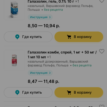
Галазолин, гель
,
0.1% 10 г
×
1
назальный,
Варшавский фарзавод Польфа
,
Польша
•
без рецепта
Инструкция
8,50 — 10,94 р.
Где купить
В корзину
Галазолин комби, спрей
,
1 мг + 50 мг /
1 мл 10 мл
×
1
назальный дозированный,
Варшавский
фарзавод Польфа
, Польша
•
без рецепта
Инструкция
8,47 — 11,48 р.
Где купить
В корзину