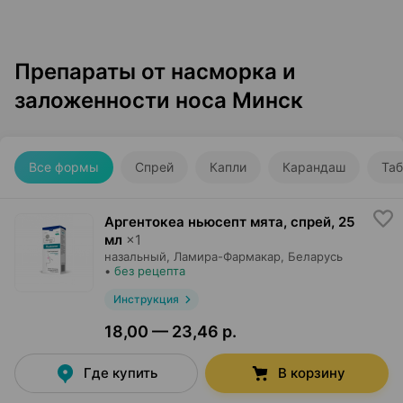
Препараты от насморка и
заложенности носа Минск
Все формы
Спрей
Капли
Карандаш
Таб
Аргентокеа ньюсепт мята, спрей
,
25
мл
×
1
назальный,
Ламира-Фармакар
, Беларусь
•
без рецепта
Инструкция
18,00 — 23,46 р.
Где купить
В корзину