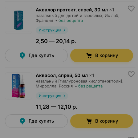
Аквалор протект, спрей
,
30 мл
×
1
назальный для детей и взрослых,
Ис лаб
,
Франция
•
без рецепта
Инструкция
2,50 — 20,14 р.
Где купить
В корзину
Аквасол, спрей
,
50 мл
×
1
назальный [гиалуроновая кислота+эктоин],
Мирролла
, Россия
•
без рецепта
Инструкция
11,28 — 12,10 р.
Где купить
В корзину