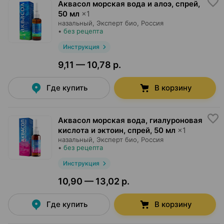
Аквасол морская вода и алоэ, спрей
,
50 мл
×
1
назальный,
Эксперт био
, Россия
•
без рецепта
Инструкция
9,11 — 10,78 р.
Где купить
В корзину
Аквасол морская вода, гиалуроновая
кислота и эктоин, спрей
,
50 мл
×
1
назальный,
Эксперт био
, Россия
•
без рецепта
Инструкция
10,90 — 13,02 р.
Где купить
В корзину