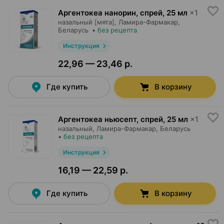
Аргентокеа нанорин, спрей
,
25 мл
×
1
назальный [мята],
Ламира-Фармакар
,
Беларусь
•
без рецепта
Инструкция
22,96 — 23,46 р.
Где купить
В корзину
Аргентокеа ньюсепт, спрей
,
25 мл
×
1
назальный,
Ламира-Фармакар
, Беларусь
•
без рецепта
Инструкция
16,19 — 22,59 р.
Где купить
В корзину