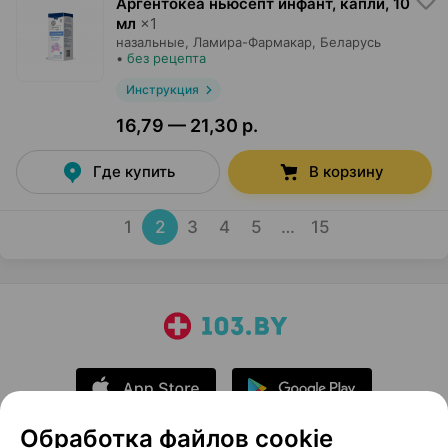
Аргентокеа ньюсепт инфант, капли
,
10
мл
×
1
назальные,
Ламира-Фармакар
, Беларусь
•
без рецепта
Инструкция
16,79 — 21,30 р.
Где купить
В корзину
1
2
3
4
5
…
15
Обработка файлов cookie