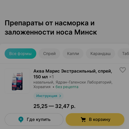
Препараты от насморка и
заложенности носа Минск
Все формы
Спрей
Капли
Карандаш
Таб
Аква Марис Экстрасильный, спрей
,
150 мл
×
1
назальный,
Ядран-Галенски Лабораторий
,
Хорватия
•
без рецепта
Инструкция
25,25 — 32,47 р.
Где купить
В корзину