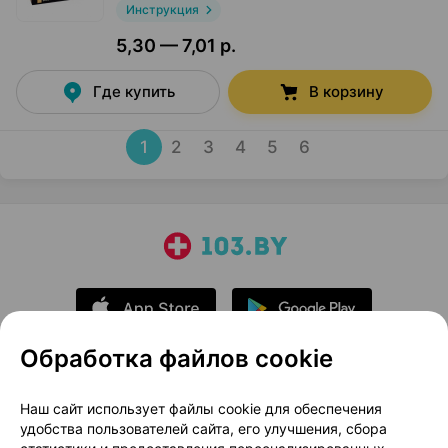
Инструкция
5,30 — 7,01 р.
Где купить
В корзину
1
2
3
4
5
6
Обработка файлов cookie
О проекте
Новости проекта
Наш сайт использует файлы cookie для обеспечения
удобства пользователей сайта, его улучшения, сбора
Размещение рекламы
Медицинский маркетинг