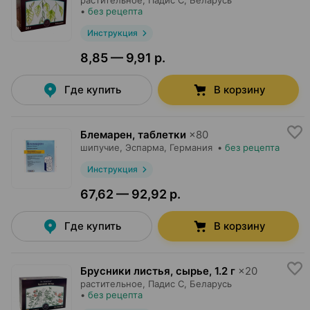
растительное,
Падис С
, Беларусь
•
без рецепта
Инструкция
8,85 — 9,91 р.
Где купить
В корзину
Блемарен, таблетки
×
80
шипучие,
Эспарма
, Германия
•
без рецепта
Инструкция
67,62 — 92,92 р.
Где купить
В корзину
Брусники листья, сырье
,
1.2 г
×
20
растительное,
Падис С
, Беларусь
•
без рецепта