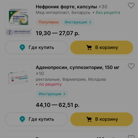
Нефроник форте, капсулы
×
30
Мед-интерпласт
, Беларусь
•
без рецепта
Популярно
Инструкция
19,30 — 27,07 р.
Где купить
В корзину
Аденопросин, суппозитории
,
150 мг
×
10
ректальные,
Фармаприм
, Молдова
•
по рецепту
Инструкция
44,10 — 62,51 р.
Где купить
В корзину