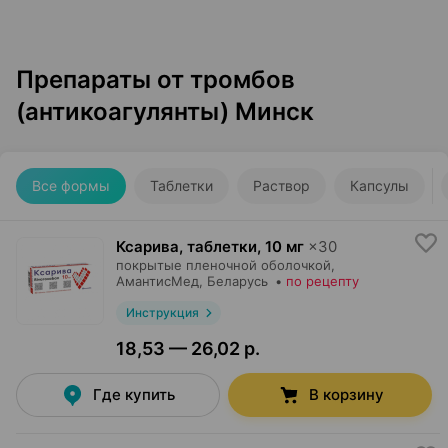
Препараты от тромбов
(антикоагулянты) Минск
Все формы
Таблетки
Раствор
Капсулы
Ксарива, таблетки
,
10 мг
×
30
покрытые пленочной оболочкой,
АмантисМед
, Беларусь
•
по рецепту
Инструкция
18,53 — 26,02 р.
Где купить
В корзину