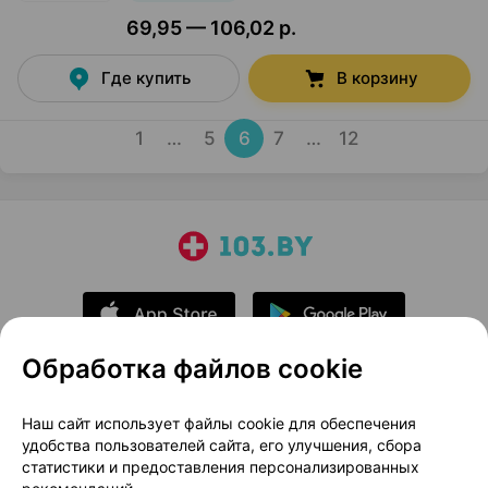
69,95 — 106,02 р.
Где купить
В корзину
1
…
5
6
7
…
12
Обработка файлов cookie
О проекте
Новости проекта
Наш сайт использует файлы cookie для обеспечения
удобства пользователей сайта, его улучшения, сбора
Размещение рекламы
Медицинский маркетинг
статистики и предоставления персонализированных
Публичный договор
Доставка