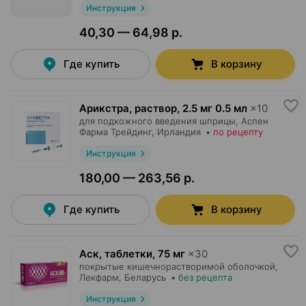
Инструкция
40,30 — 64,98 р.
Где купить
В корзину
Арикстра, раствор
,
2.5 мг 0.5 мл
×
10
для подкожного введения шприцы,
Аспен
Фарма Трейдинг
, Ирландия
•
по рецепту
Инструкция
180,00 — 263,56 р.
Где купить
В корзину
Аск, таблетки
,
75 мг
×
30
покрытые кишечнорастворимой оболочкой,
Лекфарм
, Беларусь
•
без рецепта
Инструкция