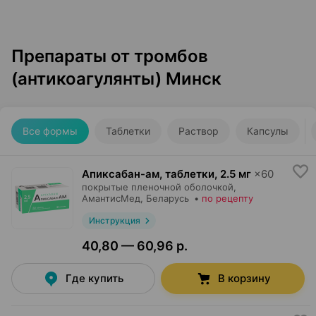
Препараты от тромбов
(антикоагулянты) Минск
Все формы
Таблетки
Раствор
Капсулы
Апиксабан-ам, таблетки
,
2.5 мг
×
60
покрытые пленочной оболочкой,
АмантисМед
, Беларусь
•
по рецепту
Инструкция
40,80 — 60,96 р.
Где купить
В корзину