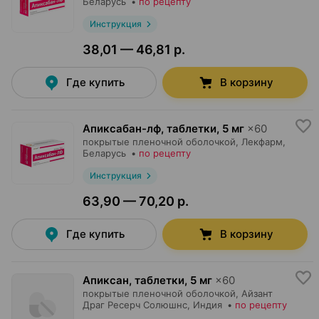
Беларусь
•
по рецепту
Инструкция
38,01 — 46,81 р.
Где купить
В корзину
Апиксабан-лф, таблетки
,
5 мг
×
60
покрытые пленочной оболочкой,
Лекфарм
,
Беларусь
•
по рецепту
Инструкция
63,90 — 70,20 р.
Где купить
В корзину
Апиксан, таблетки
,
5 мг
×
60
покрытые пленочной оболочкой,
Айзант
Драг Ресерч Солюшнс
, Индия
•
по рецепту