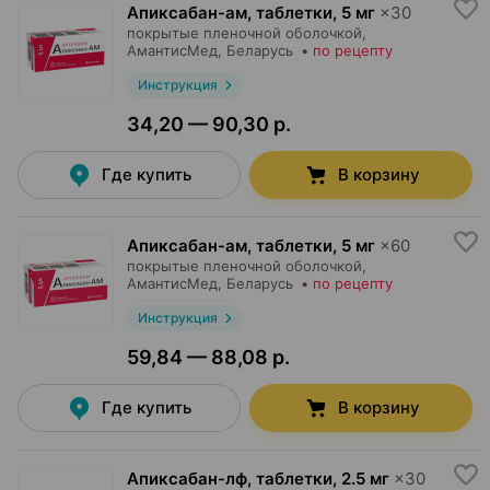
Апиксабан-ам, таблетки
,
5 мг
×
30
покрытые пленочной оболочкой,
АмантисМед
, Беларусь
•
по рецепту
Инструкция
34,20 — 90,30 р.
Где купить
В корзину
Апиксабан-ам, таблетки
,
5 мг
×
60
покрытые пленочной оболочкой,
АмантисМед
, Беларусь
•
по рецепту
Инструкция
59,84 — 88,08 р.
Где купить
В корзину
Апиксабан-лф, таблетки
,
2.5 мг
×
30