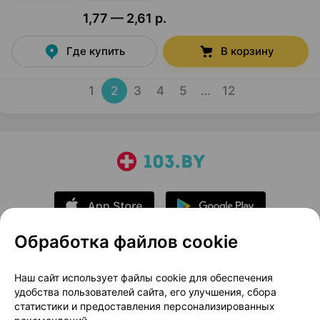
1,77 — 2,61 р.
Где купить
В корзину
1
2
3
4
5
…
12
Обработка файлов cookie
О проекте
Новости проекта
Наш сайт использует файлы cookie для обеспечения
удобства пользователей сайта, его улучшения, сбора
Размещение рекламы
Медицинский маркетинг
статистики и предоставления персонализированных
Публичный договор
Доставка