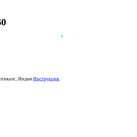
60
ютикалс, Индия
Инструкция