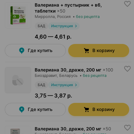
Валериана + пустырник + в6,
таблетки
×
50
Мирролла
, Россия
•
без рецепта
БАД
Инструкция
4,60 — 4,61 р.
Где купить
В корзину
Валериана 30, драже
,
200 мг
×
100
Биоздравит
, Беларусь
•
без рецепта
БАД
Инструкция
3,75 — 3,87 р.
Где купить
В корзину
Валериана 30, драже
,
200 мг
×
50