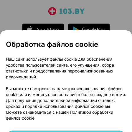
Обработка файлов cookie
О проекте
Новости проекта
Наш сайт использует файлы cookie для обеспечения
удобства пользователей сайта, его улучшения, сбора
Размещение рекламы
Медицинский маркетинг
статистики и предоставления персонализированных
Публичный договор
Доставка
рекомендаций.
Пользовательское соглашение
Вы можете настроить параметры использования файлов
Способы оплаты
Вакансии
Партнеры
cookie или изменить свое согласие в более позднее время.
Написать руководителю 103.by
Для получения дополнительной информации о целях,
сроках и порядке использования файлов cookie вы
Написать в поддержку
можете ознакомиться с нашей
Политикой обработки
Персональные настройки Cookie
файлов cookie
Обработка персональных данных