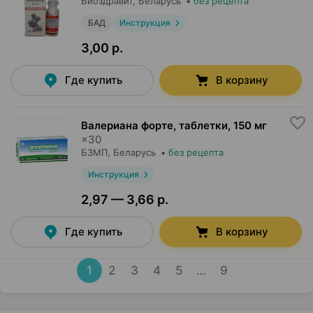
Биоздравит
, Беларусь
•
без рецепта
БАД
Инструкция
3,00 р.
Где купить
В корзину
Валериана форте, таблетки
,
150 мг
×
30
БЗМП
, Беларусь
•
без рецепта
Инструкция
2,97 — 3,66 р.
Где купить
В корзину
1
2
3
4
5
…
9