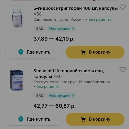
5-гидрокситриптофан 100 мг, капсулы
×
50
Сапплемент групп
, Россия
•
без рецепта
БАД
Инструкция
37,89 — 42,10 р.
Где купить
В корзину
Sense of Life спокойствие и сон,
капсулы
×
30
Квантум солюшнс груп
, Великобритания
•
без рецепта
БАД
Инструкция
42,77 — 60,87 р.
Где купить
В корзину