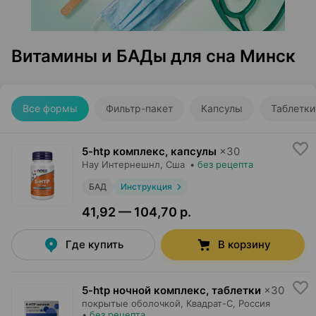
Витамины и БАДы для сна Минск
Все формы
Фильтр-пакет
Капсулы
Таблетки
5-htp комплекс, капсулы
×
30
Нау Интернешнл
, Сша
•
без рецепта
БАД
Инструкция
41,92 — 104,70 р.
Где купить
В корзину
5-htp ночной комплекс, таблетки
×
30
покрытые оболочкой,
Квадрат-С
, Россия
•
без рецепта