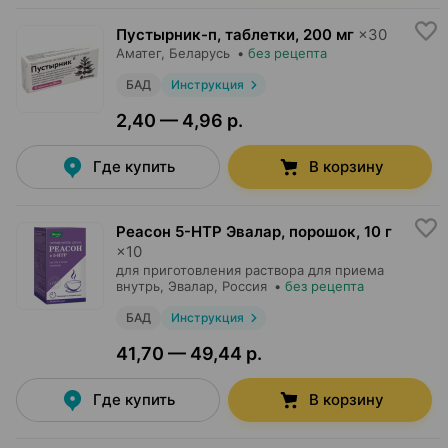
Пустырник-п, таблетки
,
200 мг
×
30
Аматег
, Беларусь
•
без рецепта
БАД
Инструкция
2,40 — 4,96 р.
Где купить
В корзину
Реасон 5-HTP Эвалар, порошок
,
10 г
×
10
для приготовления раствора для приема
внутрь,
Эвалар
, Россия
•
без рецепта
БАД
Инструкция
41,70 — 49,44 р.
Где купить
В корзину