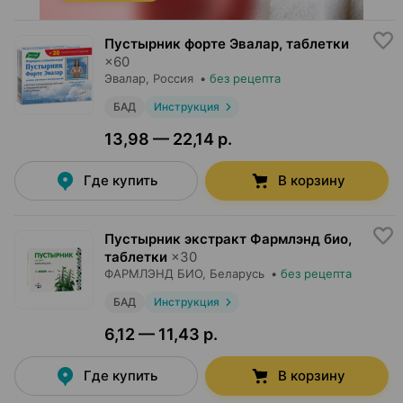
Пустырник форте Эвалар, таблетки
×
60
Эвалар
, Россия
•
без рецепта
БАД
Инструкция
13,98 — 22,14 р.
Где купить
В корзину
Пустырник экстракт Фармлэнд био,
таблетки
×
30
ФАРМЛЭНД БИО
, Беларусь
•
без рецепта
БАД
Инструкция
6,12 — 11,43 р.
Где купить
В корзину