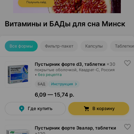
Витамины и БАДы для сна Минск
Все формы
Фильтр-пакет
Капсулы
Таблетки
Пустырник форте d3, таблетки
×
30
покрытые оболочкой,
Квадрат-С
, Россия
•
без рецепта
БАД
Инструкция
6,09 — 15,74 р.
Где купить
В корзину
Пустырник форте Эвалар, таблетки
×
120