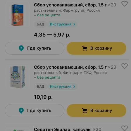
Сбор успокаивающий, сбор
,
1.5 г
×
20
растительный,
Фармгрупп
, Россия
•
без рецепта
БАД
Инструкция
4,35 — 5,97 р.
Где купить
В корзину
Сбор успокаивающий, сбор
,
1.5 г
×
20
растительный,
Фитофарм ПКФ
, Россия
•
без рецепта
БАД
Инструкция
10,19 р.
Где купить
В корзину
Седатен Эвалар, капсулы
×
30