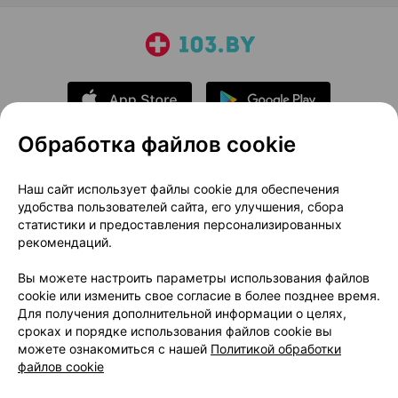
Обработка файлов cookie
О проекте
Новости проекта
Наш сайт использует файлы cookie для обеспечения
удобства пользователей сайта, его улучшения, сбора
Размещение рекламы
Медицинский маркетинг
статистики и предоставления персонализированных
Публичный договор
Доставка
рекомендаций.
Пользовательское соглашение
Вы можете настроить параметры использования файлов
Способы оплаты
Вакансии
Партнеры
cookie или изменить свое согласие в более позднее время.
Написать руководителю 103.by
Для получения дополнительной информации о целях,
сроках и порядке использования файлов cookie вы
Написать в поддержку
можете ознакомиться с нашей
Политикой обработки
Персональные настройки Cookie
файлов cookie
Обработка персональных данных