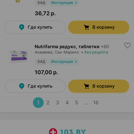
БАД
Инструкция
36,72 р.
Где купить
В корзину
Nutrifarma редукс, таблетки
×
60
Аквавива
, Сан-Марино
•
без рецепта
БАД
Инструкция
107,00 р.
Где купить
В корзину
1
2
3
4
5
…
16