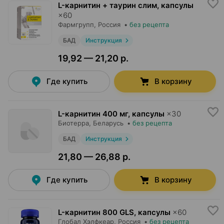
L-карнитин + таурин слим, капсулы
×
60
Фармгрупп
, Россия
•
без рецепта
БАД
Инструкция
19,92 — 21,20 р.
Где купить
В корзину
L-карнитин 400 мг, капсулы
×
30
Биотерра
, Беларусь
•
без рецепта
БАД
Инструкция
21,80 — 26,88 р.
Где купить
В корзину
L-карнитин 800 GLS, капсулы
×
60
Глобал Хэлфкеар
, Россия
•
без рецепта