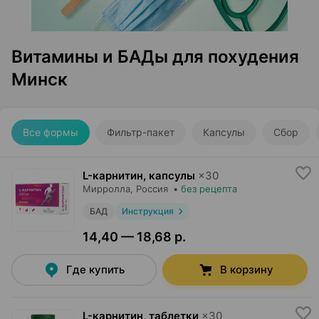
Витамины и БАДы для похудения
Минск
Все формы
Фильтр-пакет
Капсулы
Сбор
L-карнитин, капсулы
×
30
Мирролла
, Россия
•
без рецепта
БАД
Инструкция
14,40 — 18,68 р.
Где купить
В корзину
L-карнитин, таблетки
×
30