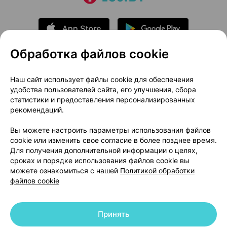
Обработка файлов cookie
О проекте
Новости проекта
Наш сайт использует файлы cookie для обеспечения
удобства пользователей сайта, его улучшения, сбора
Размещение рекламы
Медицинский маркетинг
статистики и предоставления персонализированных
Публичный договор
Доставка
рекомендаций.
Пользовательское соглашение
Вы можете настроить параметры использования файлов
Способы оплаты
Вакансии
Партнеры
cookie или изменить свое согласие в более позднее время.
Написать руководителю 103.by
Для получения дополнительной информации о целях,
сроках и порядке использования файлов cookie вы
Написать в поддержку
можете ознакомиться с нашей
Политикой обработки
Персональные настройки Cookie
файлов cookie
Обработка персональных данных
Принять
© 2026 ООО «Артокс Лаб», УНП 191700409 | 220012, Республика Беларусь,