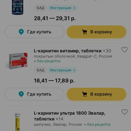
БАД
Инструкция
28,41 — 29,31 р.
Где купить
В корзину
L-карнитин витамир, таблетки
×
30
покрытые оболочкой,
Квадрат-С
, Россия
•
без рецепта
БАД
Инструкция
16,41 — 17,89 р.
Где купить
В корзину
L-карнитин ультра 1800 Эвалар,
таблетки
×
14
шипучие,
Эвалар
, Россия
•
без рецепта