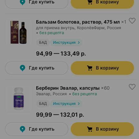
Где купить
В корзину
Бальзам болотова, раствор
,
475 мл
×
1
для приема внутрь,
КоролёвФарм
, Россия
•
без рецепта
БАД
Инструкция
94,99 — 133,49 р.
Где купить
В корзину
Берберин Эвалар, капсулы
×
60
Эвалар
, Россия
•
без рецепта
БАД
Инструкция
99,99 — 132,01 р.
Где купить
В корзину