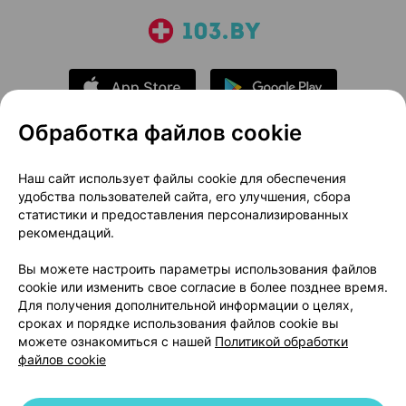
Обработка файлов cookie
О проекте
Новости проекта
Наш сайт использует файлы cookie для обеспечения
удобства пользователей сайта, его улучшения, сбора
Размещение рекламы
Медицинский маркетинг
статистики и предоставления персонализированных
Публичный договор
Доставка
рекомендаций.
Пользовательское соглашение
Вы можете настроить параметры использования файлов
Способы оплаты
Вакансии
Партнеры
cookie или изменить свое согласие в более позднее время.
Написать руководителю 103.by
Для получения дополнительной информации о целях,
сроках и порядке использования файлов cookie вы
Написать в поддержку
можете ознакомиться с нашей
Политикой обработки
Персональные настройки Cookie
файлов cookie
Обработка персональных данных