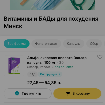
Витамины и БАДы для похудения
Минск
Все формы
Фильтр-пакет
Капсулы
Сбор
Альфа-липоевая кислота Эвалар,
капсулы
,
100 мг
×
30
Эвалар
, Россия
•
без рецепта
БАД
Инструкция
27,45 — 54,35 р.
Где купить
В корзину