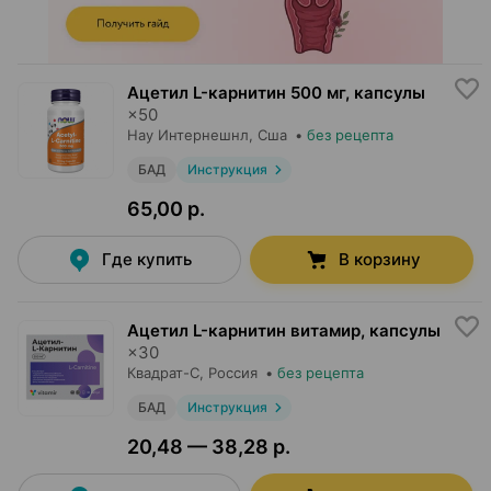
Ацетил L-карнитин 500 мг, капсулы
×
50
Нау Интернешнл
, Сша
•
без рецепта
БАД
Инструкция
65,00 р.
Где купить
В корзину
Ацетил L-карнитин витамир, капсулы
×
30
Квадрат-С
, Россия
•
без рецепта
БАД
Инструкция
20,48 — 38,28 р.