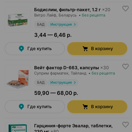
Бодислим, фильтр-пакет
,
1.2 г
×
20
Витро Лайф
, Беларусь
•
без рецепта
БАД
Инструкция
3,44 — 6,46 р.
Где купить
В корзину
Вейт фактор D-663, капсулы
×
30
Суприм фарматек
, Тайланд
•
без рецепта
БАД
Инструкция
59,90 — 68,00 р.
Где купить
В корзину
Гарциния-форте Эвалар, таблетки
,
230 мг
×
80