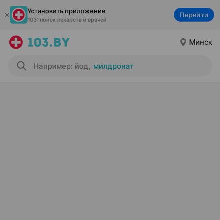
Установить приложение
Перейти
103: поиск лекарств и врачей
Минск
Например: йод
,
милдронат