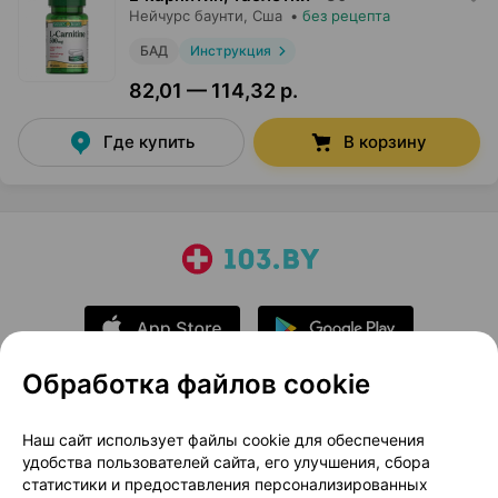
Нейчурс баунти
, Сша
•
без рецепта
БАД
Инструкция
82,01 — 114,32 р.
Где купить
В корзину
Обработка файлов cookie
О проекте
Новости проекта
Наш сайт использует файлы cookie для обеспечения
удобства пользователей сайта, его улучшения, сбора
Размещение рекламы
Медицинский маркетинг
статистики и предоставления персонализированных