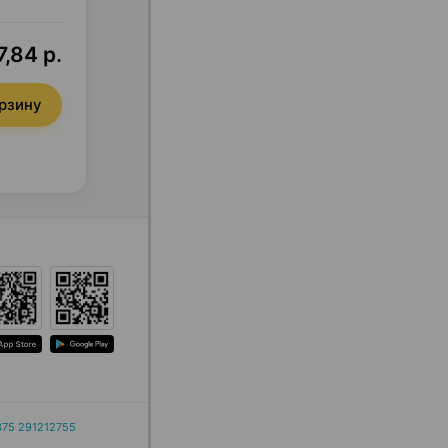
7,84 р.
орзину
375 291212755