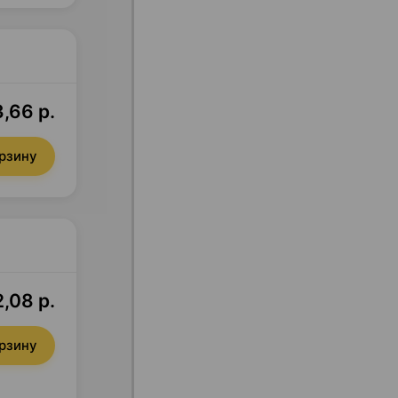
,66 р.
орзину
,08 р.
орзину