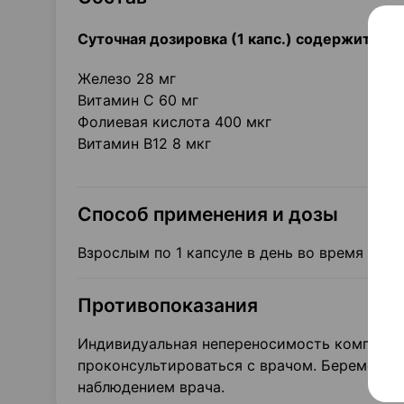
Суточная дозировка (1 капс.) содержит:
Железо 28 мг
Витамин С 60 мг
Фолиевая кислота 400 мкг
Витамин В12 8 мкг
Способ применения и дозы
Взрослым по 1 капсуле в день во время еды.
Противопоказания
Индивидуальная непереносимость компонен
проконсультироваться с врачом. Беременн
наблюдением врача.