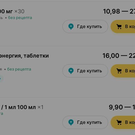
10,98 — 27
00 мг
×
30
сь
•
без рецепта
Где купить
В к
16,00 — 22
энергия, таблетки
я
•
без рецепта
Где купить
В к
9,90 — 1
 / 1 мл 100 мл
×
1
та
Где купить
В к