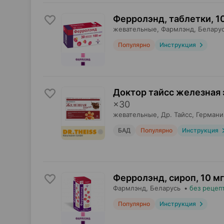
Ферролэнд, таблетки
,
1
жевательные,
Фармлэнд
, Белару
Популярно
Инструкция
Доктор тайсс железная 
×
30
жевательные,
Др. Тайсс
, Германи
БАД
Популярно
Инструкция
Ферролэнд, сироп
,
10 мг
Фармлэнд
, Беларусь
•
без рецеп
Популярно
Инструкция