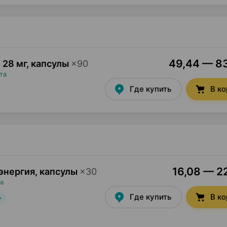
49,44 — 83
28 мг, капсулы
×
90
та
Где купить
В к
16,08 — 22
энергия, капсулы
×
30
а
Где купить
В к