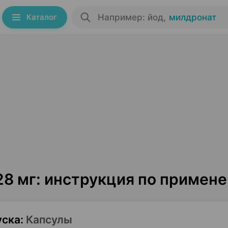
Каталог
Например: йод
,
милдронат
28 мг: инструкция по примен
уска
:
Капсулы