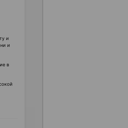
ту и
ани и
ие в
сокой