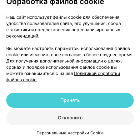
Обработка файлов cookie
О проекте
Новости проекта
Наш сайт использует файлы cookie для обеспечения
удобства пользователей сайта, его улучшения, сбора
Размещение рекламы
Медицинский маркетинг
статистики и предоставления персонализированных
Публичный договор
Доставка
рекомендаций.
Пользовательское соглашение
Вы можете настроить параметры использования файлов
Способы оплаты
Вакансии
Партнеры
cookie или изменить свое согласие в более позднее время.
Написать руководителю 103.by
Для получения дополнительной информации о целях,
сроках и порядке использования файлов cookie вы
Написать в поддержку
можете ознакомиться с нашей
Политикой обработки
Персональные настройки Cookie
файлов cookie
Обработка персональных данных
Принять
© 2026 ООО «Артокс Лаб», УНП 191700409 | 220012, Республика Беларусь,
г. Минск, улица Толбухина, 2, пом. 16 | help@103.by
|
Служба поддержки
+375 291212755
Отклонить
Персональные настройки Cookie
Каталог
Корзина
Избранное
Профиль