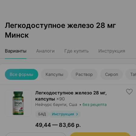
Легкодоступное железо 28 мг
Минск
Варианты
Аналоги
Где купить
Инструкция
Все формы
Капсулы
Раствор
Сироп
Та
Легкодоступное железо 28 мг,
капсулы
×
90
Нейчурс баунти
, Сша
•
без рецепта
БАД
Инструкция
49,44 — 83,66 р.