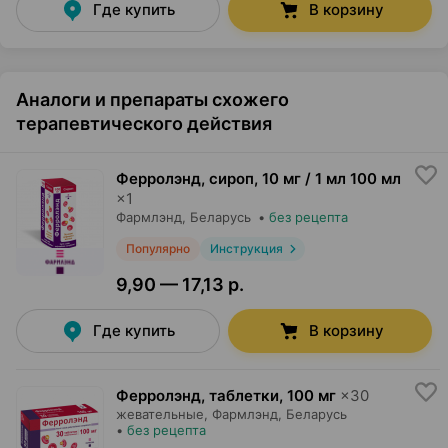
Где купить
В корзину
Аналоги и препараты схожего
терапевтического действия
Ферролэнд, сироп
,
10 мг / 1 мл 100 мл
×
1
Фармлэнд
, Беларусь
•
без рецепта
Популярно
Инструкция
9,90 — 17,13 р.
Где купить
В корзину
Ферролэнд, таблетки
,
100 мг
×
30
жевательные,
Фармлэнд
, Беларусь
•
без рецепта