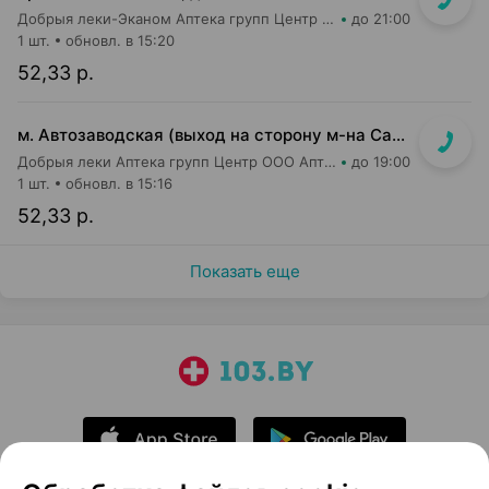
Добрыя леки-Эканом Аптека групп Центр ООО Аптека №90
до 21:00
1 шт.
обновл. в 15:20
52,33 р.
м. Автозаводская (выход на сторону м-на Санта)
Добрыя леки Аптека групп Центр ООО Аптека №4
до 19:00
1 шт.
обновл. в 15:16
52,33 р.
Показать еще