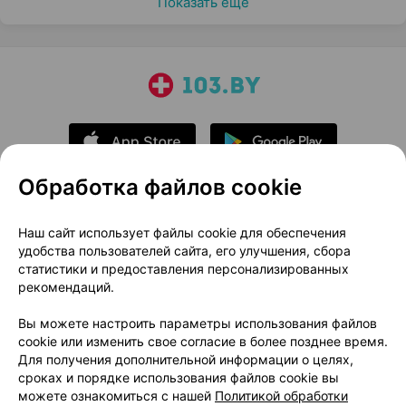
Показать еще
Обработка файлов cookie
О проекте
Новости проекта
Наш сайт использует файлы cookie для обеспечения
удобства пользователей сайта, его улучшения, сбора
Размещение рекламы
Медицинский маркетинг
статистики и предоставления персонализированных
Публичный договор
Доставка
рекомендаций.
Пользовательское соглашение
Вы можете настроить параметры использования файлов
Способы оплаты
Вакансии
Партнеры
cookie или изменить свое согласие в более позднее время.
Написать руководителю 103.by
Для получения дополнительной информации о целях,
сроках и порядке использования файлов cookie вы
Написать в поддержку
можете ознакомиться с нашей
Политикой обработки