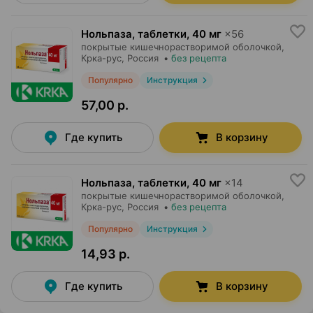
Нольпаза, таблетки
,
40 мг
×
56
покрытые кишечнорастворимой оболочкой,
Крка-рус
, Россия
•
без рецепта
Популярно
Инструкция
57,00 р.
Где купить
В корзину
Нольпаза, таблетки
,
40 мг
×
14
покрытые кишечнорастворимой оболочкой,
Крка-рус
, Россия
•
без рецепта
Популярно
Инструкция
14,93 р.
Где купить
В корзину