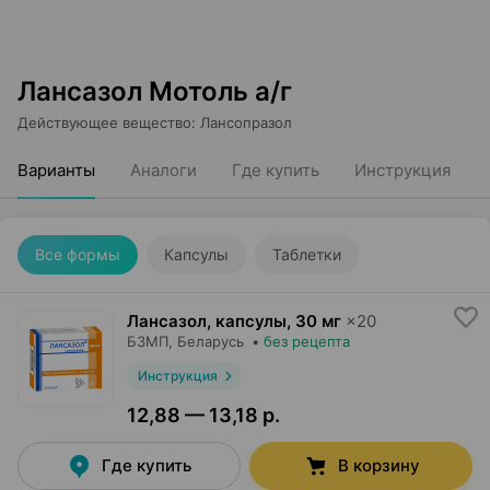
Лансазол Мотоль а/г
Действующее вещество
:
Лансопразол
Варианты
Аналоги
Где купить
Инструкция
Все формы
Капсулы
Таблетки
Лансазол, капсулы
,
30 мг
×
20
БЗМП
, Беларусь
•
без рецепта
Инструкция
12,88 — 13,18 р.
Где купить
В корзину