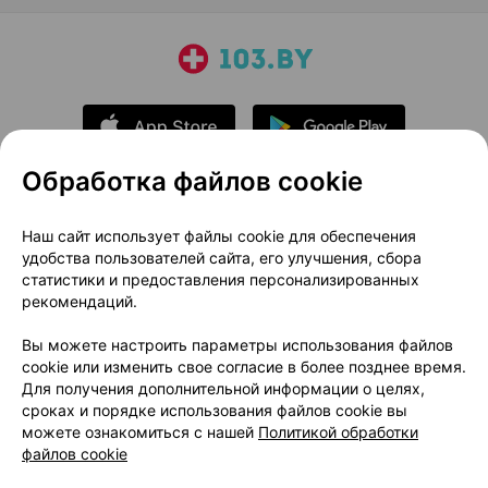
Обработка файлов cookie
О проекте
Новости проекта
Наш сайт использует файлы cookie для обеспечения
удобства пользователей сайта, его улучшения, сбора
Размещение рекламы
Медицинский маркетинг
статистики и предоставления персонализированных
Публичный договор
Доставка
рекомендаций.
Пользовательское соглашение
Вы можете настроить параметры использования файлов
Способы оплаты
Вакансии
Партнеры
cookie или изменить свое согласие в более позднее время.
Написать руководителю 103.by
Для получения дополнительной информации о целях,
сроках и порядке использования файлов cookie вы
Написать в поддержку
можете ознакомиться с нашей
Политикой обработки
Персональные настройки Cookie
файлов cookie
Обработка персональных данных