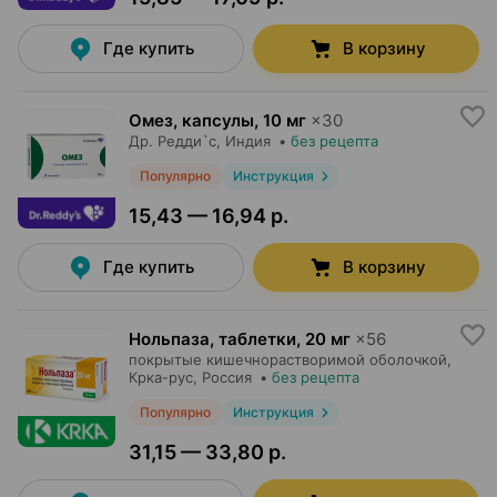
Где купить
В корзину
Омез, капсулы
,
10 мг
×
30
Др. Редди`с
, Индия
•
без рецепта
Популярно
Инструкция
15,43 — 16,94 р.
Где купить
В корзину
Нольпаза, таблетки
,
20 мг
×
56
покрытые кишечнорастворимой оболочкой,
Крка-рус
, Россия
•
без рецепта
Популярно
Инструкция
31,15 — 33,80 р.