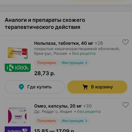
Аналоги и препараты схожего
терапевтического действия
Нольпаза, таблетки
,
40 мг
×
28
покрытые кишечнорастворимой оболочкой,
Крка-рус
, Россия
•
без рецепта
Популярно
Инструкция
28,73 р.
Где купить
В корзину
Омез, капсулы
,
20 мг
×
30
Др. Редди`с
, Индия
•
без рецепта
Популярно
Инструкция
15,85 — 17,09 р.